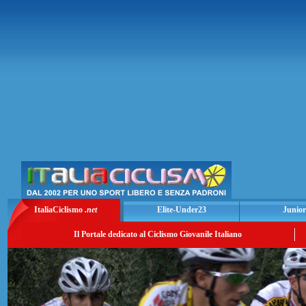
ItaliaCiclismo
.net
Elite-Under23
Junior
Il Portale dedicato al Ciclismo Giovanile Italiano