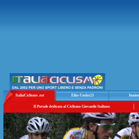
ItaliaCiclismo
.net
Elite-Under23
Junior
Il Portale dedicato al Ciclismo Giovanile Italiano