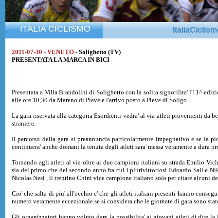
ITALIA CICLISMO
ItaliaCiclis
2011-07-30 - VENETO
- Solighetto (TV)
PRESENTATA LA MARCA IN BICI
Presentata a Villa Brandolini di Solighetto con la solita signorilita' l'11^ edi
alle ore 10,30 da Mareno di Piave e l'arrivo posto a Pieve di Soligo.
La gara riservata alla categoria Esordienti vedra' al via atleti provenienti da b
straniere.
Il percorso della gara si preannuncia particolarmente impegnativo e se la pi
continuera' anche domani la tenuta degli atleti sara' messa veramente a dura pr
Tornando agli atleti al via oltre ai due campioni italiani su strada Emilio Vichi
sia del primo che del secondo anno fra cui i plurivittoriosi Edoardo Sali e Ni
Nicolas Nesi , il trentino Chini vice campione italiano solo per citare alcuni deg
Cio' che salta di piu' all'occhio e' che gli atleti italiani presenti hanno conse
numero veramente eccezionale se si considera che le giornate di gara sono state
Gli organizzatori hanno voluto dare la possibilita' ai giovani atleti di dire l