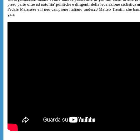
preso parte oltre ad autorita' politiche e dirigenti della federazione ciclistica
Pedale Marenese e il neo campione italiano under23 Matteo Trentin che hann
gara