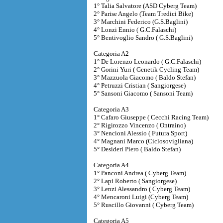
1° Talia Salvatore (ASD Cyberg Team)
2° Parise Angelo (Team Tredici Bike)
3° Marchini Federico (G.S.Baglini)
4° Lonzi Ennio ( G.C.Falaschi)
5° Bentivoglio Sandro ( G.S.Baglini)
Categoria A2
1° De Lorenzo Leonardo ( G.C.Falaschi)
2° Gorini Yuri ( Genetik Cycling Team)
3° Mazzuola Giacomo ( Baldo Stefan)
4° Petruzzi Cristian ( Sangiorgese)
5° Sansoni Giacomo ( Sansoni Team)
Categoria A3
1° Cafaro Giuseppe ( Cecchi Racing Team)
2° Rigirozzo Vincenzo ( Ontraino)
3° Nencioni Alessio ( Futura Sport)
4° Magnani Marco (Ciclosovigliana)
5° Desideri Piero ( Baldo Stefan)
Categoria A4
1° Panconi Andrea ( Cyberg Team)
2° Lapi Roberto ( Sangiorgese)
3° Lenzi Alessandro ( Cyberg Team)
4° Mencaroni Luigi (Cyberg Team)
5° Ruscillo Giovanni ( Cyberg Team)
Categoria A5