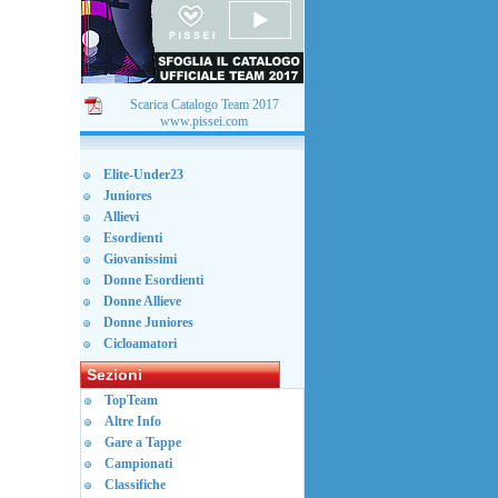
Scarica Catalogo Team 2017
www.pissei.com
Elite-Under23
Juniores
Allievi
Esordienti
Giovanissimi
Donne Esordienti
Donne Allieve
Donne Juniores
Cicloamatori
Sezioni
TopTeam
Altre Info
Gare a Tappe
Campionati
Classifiche