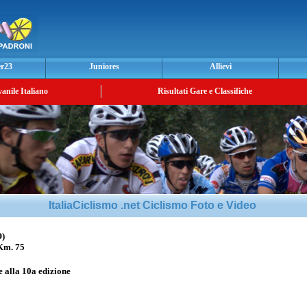
er23
Juniores
Allievi
vanile Italiano
Risultati Gare e Classifiche
ItaliaCiclismo .net Ciclismo Foto e Video
O)
m. 75
e alla 10a edizione