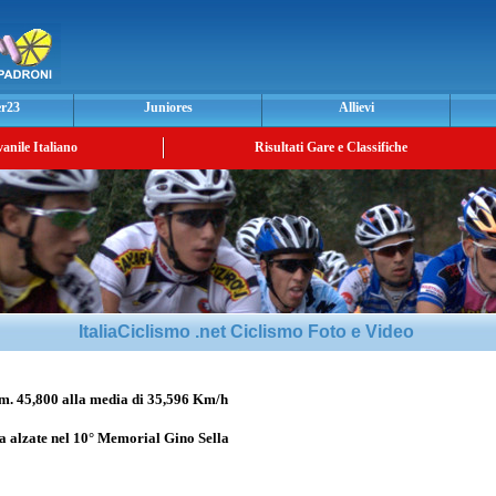
er23
Juniores
Allievi
vanile Italiano
Risultati Gare e Classifiche
ItaliaCiclismo .net Ciclismo Foto e Video
5,800 alla media di 35,596 Km/h
a alzate nel 10° Memorial Gino Sella