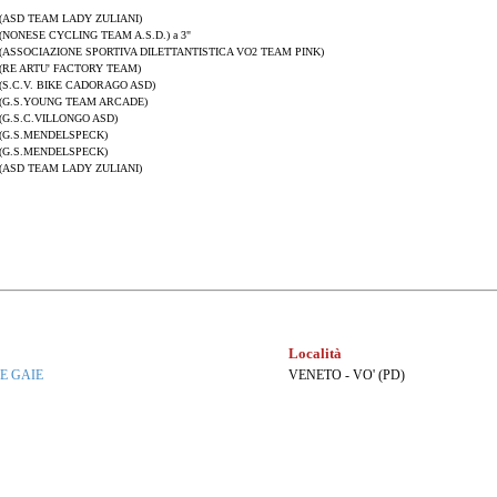
(ASD TEAM LADY ZULIANI)
(NONESE CYCLING TEAM A.S.D.) a 3"
(ASSOCIAZIONE SPORTIVA DILETTANTISTICA VO2 TEAM PINK)
(RE ARTU' FACTORY TEAM)
(S.C.V. BIKE CADORAGO ASD)
(G.S.YOUNG TEAM ARCADE)
(G.S.C.VILLONGO ASD)
(G.S.MENDELSPECK)
(G.S.MENDELSPECK)
(ASD TEAM LADY ZULIANI)
Località
E GAIE
VENETO - VO' (PD)