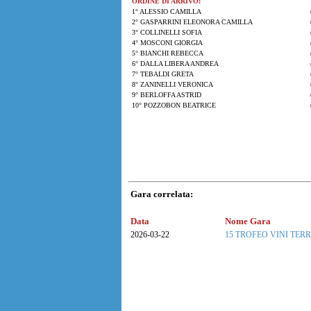
ORDINE DI ARRIVO:
1° ALESSIO CAMILLA
2° GASPARRINI ELEONORA CAMILLA
3° COLLINELLI SOFIA
4° MOSCONI GIORGIA
5° BIANCHI REBECCA
6° DALLA LIBERA ANDREA
7° TEBALDI GRETA
8° ZANINELLI VERONICA
9° BERLOFFA ASTRID
10° POZZOBON BEATRICE
Gara correlata:
Data
Nome Gara
2026-03-22
15 TROFEO VINI TERR