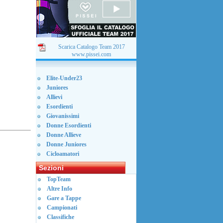
Scarica Catalogo Team 2017
www.pissei.com
Elite-Under23
Juniores
Allievi
Esordienti
Giovanissimi
Donne Esordienti
Donne Allieve
Donne Juniores
Cicloamatori
Sezioni
TopTeam
Altre Info
Gare a Tappe
Campionati
Classifiche