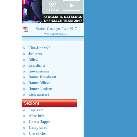
Scarica Catalogo Team 2017
www.pissei.com
Elite-Under23
Juniores
Allievi
Esordienti
Giovanissimi
Donne Esordienti
Donne Allieve
Donne Juniores
Cicloamatori
Sezioni
TopTeam
Altre Info
Gare a Tappe
Campionati
Classifiche