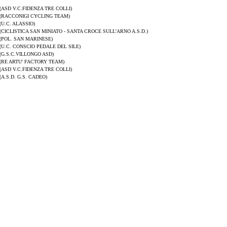
(ASD V.C.FIDENZA TRE COLLI)
(RACCONIGI CYCLING TEAM)
(U.C. ALASSIO)
(CICLISTICA SAN MINIATO - SANTA CROCE SULL'ARNO A.S.D.)
(POL. SAN MARINESE)
(U.C. CONSCIO PEDALE DEL SILE)
(G.S.C.VILLONGO ASD)
(RE ARTU' FACTORY TEAM)
(ASD V.C.FIDENZA TRE COLLI)
(A.S.D. G.S. CADEO)