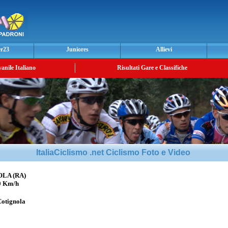
er23
Juniores
Allievi
vanile Italiano
Risultati Gare e Classifiche
ItaliaCiclismo .net Ciclismo Foto e Video
OLA (RA)
0 Km/h
Cotignola