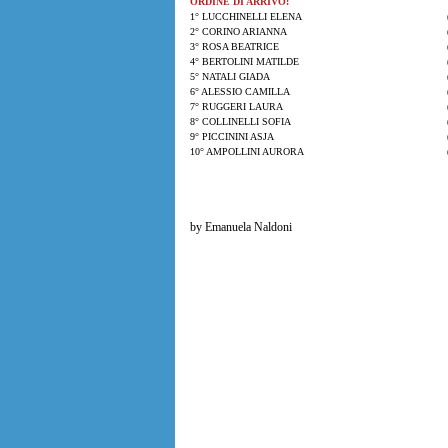
ORDINE DI ARRIVO:
1° LUCCHINELLI ELENA
2° CORINO ARIANNA
3° ROSA BEATRICE
4° BERTOLINI MATILDE
5° NATALI GIADA
6° ALESSIO CAMILLA
7° RUGGERI LAURA
8° COLLINELLI SOFIA
9° PICCININI ASJA
10° AMPOLLINI AURORA
by Emanuela Naldoni