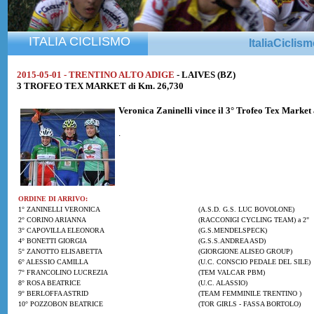
ITALIA CICLISMO
ItaliaCiclis
2015-05-01 - TRENTINO ALTO ADIGE
- LAIVES (BZ)
3 TROFEO TEX MARKET di Km. 26,730
Veronica Zaninelli
vince il 3° Trofeo Tex Market
.
ORDINE DI ARRIVO:
1° ZANINELLI VERONICA
(A.S.D. G.S. LUC BOVOLONE)
2° CORINO ARIANNA
(RACCONIGI CYCLING TEAM) a 2"
3° CAPOVILLA ELEONORA
(G.S.MENDELSPECK)
4° BONETTI GIORGIA
(G.S.S.ANDREA ASD)
5° ZANOTTO ELISABETTA
(GIORGIONE ALISEO GROUP)
6° ALESSIO CAMILLA
(U.C. CONSCIO PEDALE DEL SILE)
7° FRANCOLINO LUCREZIA
(TEM VALCAR PBM)
8° ROSA BEATRICE
(U.C. ALASSIO)
9° BERLOFFA ASTRID
(TEAM FEMMINILE TRENTINO )
10° POZZOBON BEATRICE
(TOR GIRLS - FASSA BORTOLO)