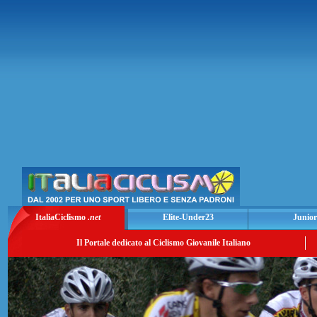
ItaliaCiclismo
.net
Elite-Under23
Junior
Il Portale dedicato al Ciclismo Giovanile Italiano