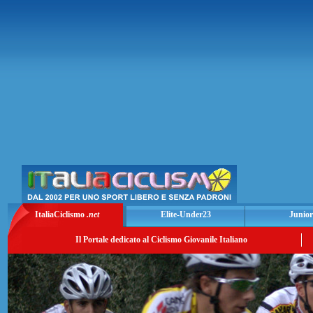
ItaliaCiclismo
.net
Elite-Under23
Junior
Il Portale dedicato al Ciclismo Giovanile Italiano