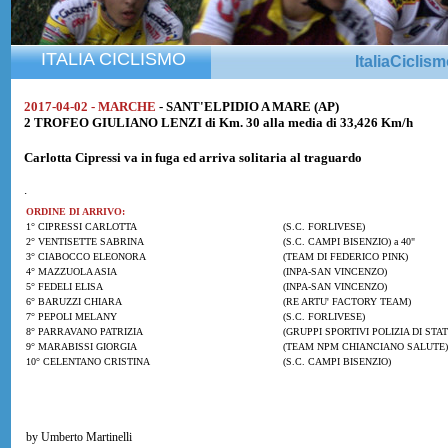
ITALIA CICLISMO
ItaliaCiclis
2017-04-02 - MARCHE
- SANT'ELPIDIO A MARE (AP)
2 TROFEO GIULIANO LENZI di Km. 30 alla media di 33,426 Km/h
Carlotta Cipressi
va in fuga ed arriva solitaria al traguardo
.
ORDINE DI ARRIVO:
1° CIPRESSI CARLOTTA
(S.C. FORLIVESE)
2° VENTISETTE SABRINA
(S.C. CAMPI BISENZIO) a 40"
3° CIABOCCO ELEONORA
(TEAM DI FEDERICO PINK)
4° MAZZUOLA ASIA
(INPA-SAN VINCENZO)
5° FEDELI ELISA
(INPA-SAN VINCENZO)
6° BARUZZI CHIARA
(RE ARTU' FACTORY TEAM)
7° PEPOLI MELANY
(S.C. FORLIVESE)
8° PARRAVANO PATRIZIA
(GRUPPI SPORTIVI POLIZIA DI STA
9° MARABISSI GIORGIA
(TEAM NPM CHIANCIANO SALUTE)
10° CELENTANO CRISTINA
(S.C. CAMPI BISENZIO)
by Umberto Martinelli