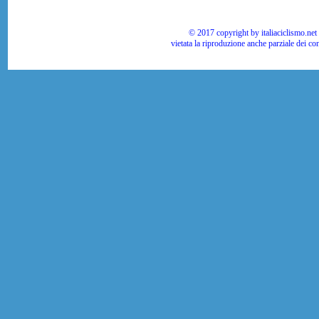
© 2017 copyright by italiaciclismo.net | T
vietata la riproduzione anche parziale dei co