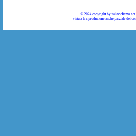
© 2024 copyright by italiaciclismo.net | T
vietata la riproduzione anche parziale dei co