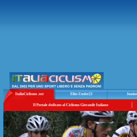
ItaliaCiclismo
.net
Elite-Under23
Junior
Il Portale dedicato al Ciclismo Giovanile Italiano