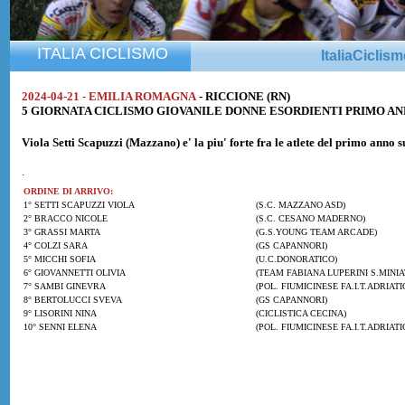
ITALIA CICLISMO
ItaliaCiclis
2024-04-21 - EMILIA ROMAGNA
- RICCIONE (RN)
5 GIORNATA CICLISMO GIOVANILE DONNE ESORDIENTI PRIMO ANNO di
Viola Setti Scapuzzi
(Mazzano) e' la piu' forte fra le atlete del primo anno 
.
ORDINE DI ARRIVO:
1° SETTI SCAPUZZI VIOLA
(S.C. MAZZANO ASD)
2° BRACCO NICOLE
(S.C. CESANO MADERNO)
3° GRASSI MARTA
(G.S.YOUNG TEAM ARCADE)
4° COLZI SARA
(GS CAPANNORI)
5° MICCHI SOFIA
(U.C.DONORATICO)
6° GIOVANNETTI OLIVIA
(TEAM FABIANA LUPERINI S.MINIA
7° SAMBI GINEVRA
(POL. FIUMICINESE FA.I.T.ADRIATI
8° BERTOLUCCI SVEVA
(GS CAPANNORI)
9° LISORINI NINA
(CICLISTICA CECINA)
10° SENNI ELENA
(POL. FIUMICINESE FA.I.T.ADRIATI