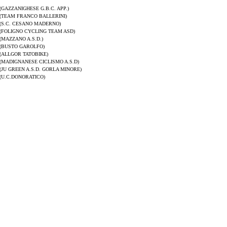
(GAZZANIGHESE G.B.C. APP.)
(TEAM FRANCO BALLERINI)
(S.C. CESANO MADERNO)
(FOLIGNO CYCLING TEAM ASD)
(MAZZANO A.S.D.)
(BUSTO GAROLFO)
(ALLGOR TATOBIKE)
(MADIGNANESE CICLISMO A.S.D)
(JU GREEN A.S.D. GORLA MINORE)
(U.C.DONORATICO)