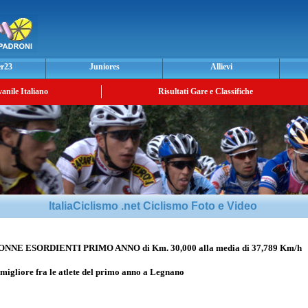
er23
Juniores
Allievi
vanile Italiano
Risultati Gare e Classifiche
ItaliaCiclismo .net Ciclismo Foto e Video
NE ESORDIENTI PRIMO ANNO di Km. 30,000 alla media di 37,789 Km/h
 migliore fra le atlete del primo anno a Legnano