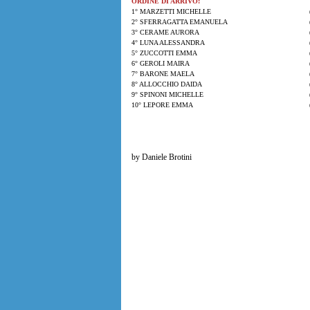
ORDINE DI ARRIVO:
1° MARZETTI MICHELLE
2° SFERRAGATTA EMANUELA
3° CERAME AURORA
4° LUNA ALESSANDRA
5° ZUCCOTTI EMMA
6° GEROLI MAIRA
7° BARONE MAELA
8° ALLOCCHIO DAIDA
9° SPINONI MICHELLE
10° LEPORE EMMA
by Daniele Brotini