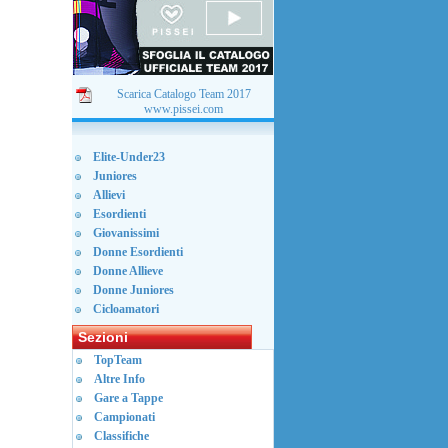
Scarica Catalogo Team 2017
www.pissei.com
Elite-Under23
Juniores
Allievi
Esordienti
Giovanissimi
Donne Esordienti
Donne Allieve
Donne Juniores
Cicloamatori
Sezioni
TopTeam
Altre Info
Gare a Tappe
Campionati
Classifiche