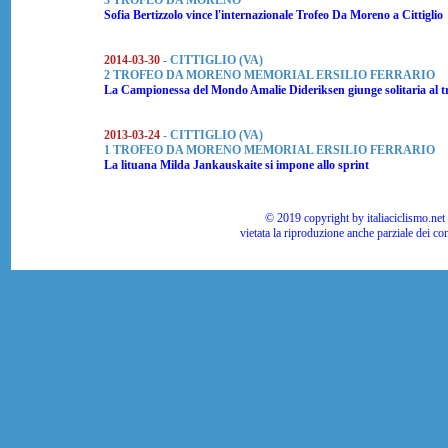
3 TROFEO DA MORENO
Sofia Bertizzolo
vince l'internazionale Trofeo Da Moreno a Cittiglio
2014-03-30
- CITTIGLIO (VA)
2 TROFEO DA MORENO MEMORIAL ERSILIO FERRARIO
La Campionessa del Mondo
Amalie Dideriksen
giunge solitaria al
2013-03-24
- CITTIGLIO (VA)
1 TROFEO DA MORENO MEMORIAL ERSILIO FERRARIO
La lituana
Milda Jankauskaite
si impone allo sprint
© 2019 copyright by italiaciclismo.net | T
vietata la riproduzione anche parziale dei co