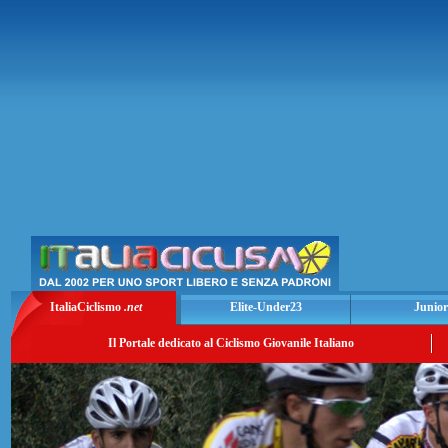
ItaliaCiclismo
.net
Elite-Under23
Junior
Il Portale dedicato al Ciclismo Giovanile Italiano