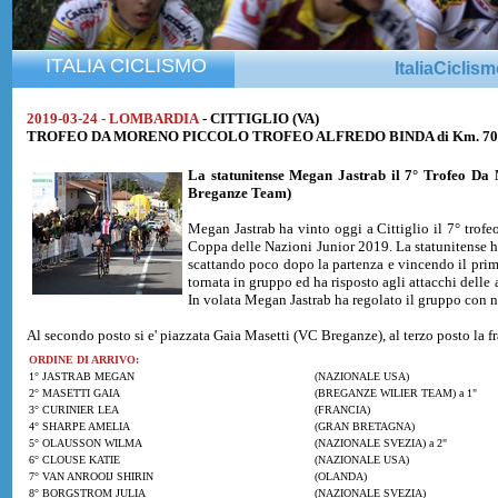
ITALIA CICLISMO
ItaliaCiclis
2019-03-24 - LOMBARDIA
- CITTIGLIO (VA)
TROFEO DA MORENO PICCOLO TROFEO ALFREDO BINDA di Km. 70,100
La statunitense
Megan Jastrab
il 7° Trofeo Da
Breganze Team)
Megan Jastrab ha vinto oggi a Cittiglio il 7° trof
Coppa delle Nazioni Junior 2019. La statunitense ha 
scattando poco dopo la partenza e vincendo il primo 
tornata in gruppo ed ha risposto agli attacchi delle 
In volata Megan Jastrab ha regolato il gruppo con ne
Al secondo posto si e' piazzata Gaia Masetti (VC Breganze), al terzo posto la f
ORDINE DI ARRIVO:
1° JASTRAB MEGAN
(NAZIONALE USA)
2° MASETTI GAIA
(BREGANZE WILIER TEAM) a 1"
3° CURINIER LEA
(FRANCIA)
4° SHARPE AMELIA
(GRAN BRETAGNA)
5° OLAUSSON WILMA
(NAZIONALE SVEZIA) a 2"
6° CLOUSE KATIE
(NAZIONALE USA)
7° VAN ANROOIJ SHIRIN
(OLANDA)
8° BORGSTROM JULIA
(NAZIONALE SVEZIA)