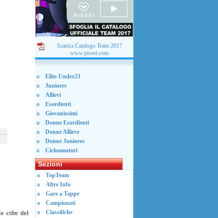
Scarica Catalogo Team 2017
www.pissei.com
Elite-Under23
Juniores
Allievi
Esordienti
Giovanissimi
Donne Esordienti
Donne Allieve
Donne Juniores
Cicloamatori
Sezioni
TopTeam
Altre Info
Gare a Tappe
Campionati
Classifiche
e cifre del