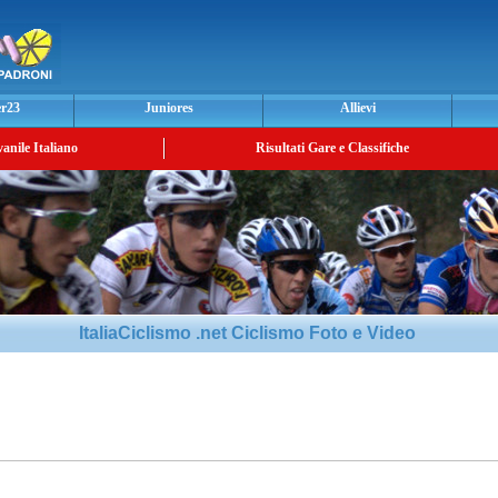
er23
Juniores
Allievi
vanile Italiano
Risultati Gare e Classifiche
ItaliaCiclismo .net Ciclismo Foto e Video