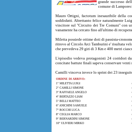
grande successo dell
comune di Lamporecch
Mauro Ortigni, factotum inesauribile della c
soddisfatti. Altrettanto felice naturalmente Lu
vincitore sul "Circuito dei Tre Comuni" con un
vanamente ha cercato fino all'ultimo di recuperar
Miletta possiede ottime doti di passista-cronom
ritrovo al Circolo Arci Tamburini e' risultata vel
che prevedeva 29 giri di 3 Km e 400 metri ciasc
L'episodio vedeva protagonisti 24 corridori da
concitate battute finali sapeva conservare venti
Camilli vinceva invece lo sprint dei 23 inseguito
ORDINE DI ARRIVO:
1° MILETTA LUIGI
2° CAMILLI SIMONE
3° RAFFAELE ANGELO
4° BERTAZZO LIAM
5° BELLI MATTEO
6° ANICHINI SAMUELE
7° ROCCHI LUCA
8° CEGLIA MARCO
9° BERNARDINI SIMONE
10° ULIVIERI MIRKO