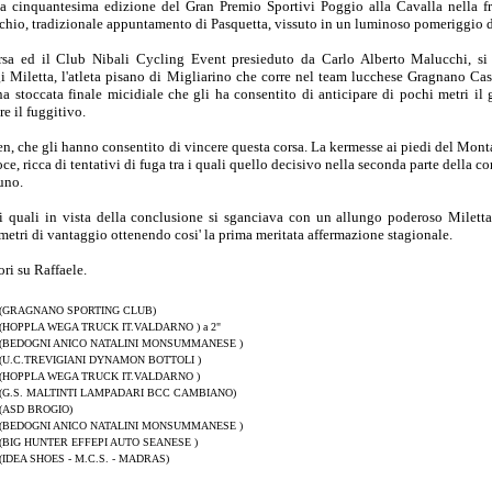
a cinquantesima edizione del Gran Premio Sportivi Poggio alla Cavalla nella f
io, tradizionale appuntamento di Pasquetta, vissuto in un luminoso pomeriggio di
orsa ed il Club Nibali Cycling Event presieduto da Carlo Alberto Malucchi, si
igi Miletta, l'atleta pisano di Migliarino che corre nel team lucchese Gragnano Ca
a stoccata finale micidiale che gli ha consentito di anticipare di pochi metri il
e il fuggitivo.
en, che gli hanno consentito di vincere questa corsa. La kermesse ai piedi del Mon
oce, ricca di tentativi di fuga tra i quali quello decisivo nella seconda parte della 
uno.
i quali in vista della conclusione si sganciava con un allungo poderoso Miletta
 metri di vantaggio ottenendo cosi' la prima meritata affermazione stagionale.
ri su Raffaele.
(GRAGNANO SPORTING CLUB)
(HOPPLA WEGA TRUCK IT.VALDARNO ) a 2"
(BEDOGNI ANICO NATALINI MONSUMMANESE )
(U.C.TREVIGIANI DYNAMON BOTTOLI )
(HOPPLA WEGA TRUCK IT.VALDARNO )
(G.S. MALTINTI LAMPADARI BCC CAMBIANO)
(ASD BROGIO)
(BEDOGNI ANICO NATALINI MONSUMMANESE )
(BIG HUNTER EFFEPI AUTO SEANESE )
(IDEA SHOES - M.C.S. - MADRAS)