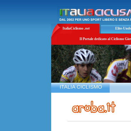
ItaliaCiclismo
.net
Elite-Und
Il Portale dedicato al Ciclismo Gio
ITALIA CICLISMO