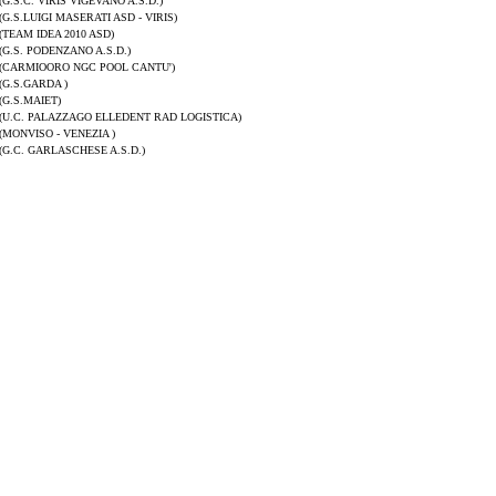
(G.S.C. VIRIS VIGEVANO A.S.D.)
(G.S.LUIGI MASERATI ASD - VIRIS)
(TEAM IDEA 2010 ASD)
(G.S. PODENZANO A.S.D.)
(CARMIOORO NGC POOL CANTU')
(G.S.GARDA )
(G.S.MAIET)
(U.C. PALAZZAGO ELLEDENT RAD LOGISTICA)
(MONVISO - VENEZIA )
(G.C. GARLASCHESE A.S.D.)