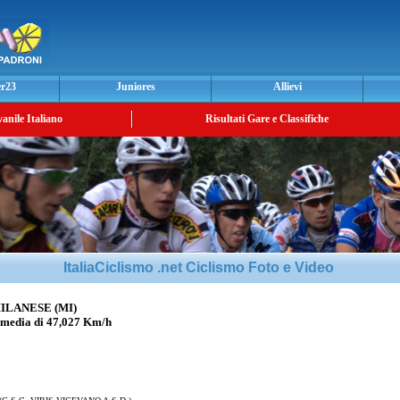
er23
Juniores
Allievi
vanile Italiano
Risultati Gare e Classifiche
ItaliaCiclismo .net Ciclismo Foto e Video
ILANESE (MI)
media di 47,027 Km/h