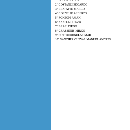
1° POZZO MATTIA
2° COSTANZI EDOARDO
3° BENFATTO MARCO
4° CORNELIO ALBERTO
5° PONZONI AMANI
6° ZANELLI RENZO
7° BRASI DIEGO
8° GRASSENIS MIRCO
9° SOTTOCORNOLA OMAR
10° SANCHEZ CUEVAS MANUEL ANDRES