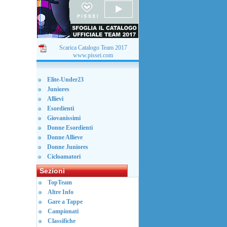
Scarica Catalogo Team 2017
www.pissei.com
Elite-Under23
Juniores
Allievi
Esordienti
Giovanissimi
Donne Esordienti
Donne Allieve
Donne Juniores
Cicloamatori
Sezioni
TopTeam
Altre Info
Gare a Tappe
Campionati
Classifiche