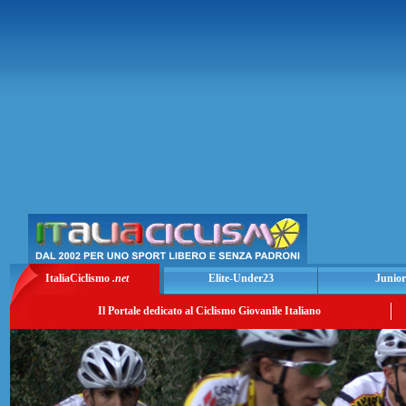
ItaliaCiclismo
.net
Elite-Under23
Junior
Il Portale dedicato al Ciclismo Giovanile Italiano