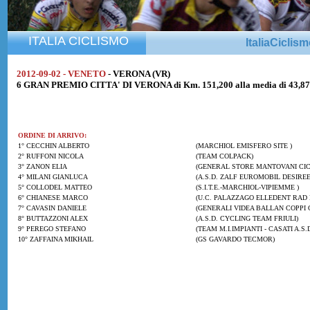
ITALIA CICLISMO
ItaliaCiclis
2012-09-02 - VENETO
- VERONA (VR)
6 GRAN PREMIO CITTA' DI VERONA di Km. 151,200 alla media di 43,8
ORDINE DI ARRIVO:
1° CECCHIN ALBERTO
(MARCHIOL EMISFERO SITE )
2° RUFFONI NICOLA
(TEAM COLPACK)
3° ZANON ELIA
(GENERAL STORE MANTOVANI CIC
4° MILANI GIANLUCA
(A.S.D. ZALF EUROMOBIL DESIREE
5° COLLODEL MATTEO
(S.I.T.E.-MARCHIOL-VIPIEMME )
6° CHIANESE MARCO
(U.C. PALAZZAGO ELLEDENT RAD 
7° CAVASIN DANIELE
(GENERALI VIDEA BALLAN COPPI 
8° BUTTAZZONI ALEX
(A.S.D. CYCLING TEAM FRIULI)
9° PEREGO STEFANO
(TEAM M.I.IMPIANTI - CASATI A.S.D
10° ZAFFAINA MIKHAIL
(GS GAVARDO TECMOR)