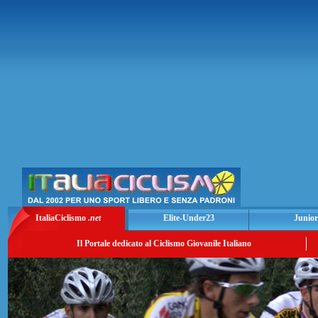
ItaliaCiclismo
.net
Elite-Under23
Junior
Il Portale dedicato al Ciclismo Giovanile Italiano