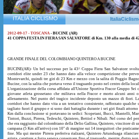
ITALIA CICLISMO
ItaliaCiclis
2012-09-17 - TOSCANA
- BUCINE (AR)
41 COPPA FESTA IN FIERA SAN SALVATORE di Km. 130 alla media di 4
GRANDE FINALE DEL COLOMBIANO QUINTERO A BUCINE
BUCINE(AR)- Un bel successo per la 43^ Coppa Fiera San Salvatore svoltas
corridori elite under 23 che hanno dato alla veloce competizione che prev
Montevarchi, quindi tre giri di 23 Km e mezzo con la salita di Poggio Bagnoli
Bucine, con la salita che portava verso il traguardo posto nel centro della local
L'organizzazione della corsa affidata all'Unione Sportiva Fracor Gruppo Sei 
giovane atleta grossetano che militava nella Fracor e morto alcuni anni o
allenamento. Nel punto del tragico incidente deposto un mazzo di fiori. La
corridori che hanno dato vita a un tentativo consistente, rafforzato qualche c
tagliato fuori il gruppo e si sono dati battaglia durante i sei giri finali attor
Km dalla conclusione si portavano in sedici: Scopetani, Bucci, Mantelli, Mar
Tintori, Buzzi, Pirrera, Tedeschi, Quintero, Bettiol e Nibali. Nel corso del pe
che era raggiunto dal colombiano della Delio Gallina, Quintero, vincitore di un
campana (5 Km all'arrivo) con 10" di margine sui 14 inseguitori che praticame
fine. Ma qui mentre Pirrera preferiva rialzarsi, Quintero Artunduaga rilanc
grinta, carattere e forza sapeva conservare fino al traguardo, mentre dietro non