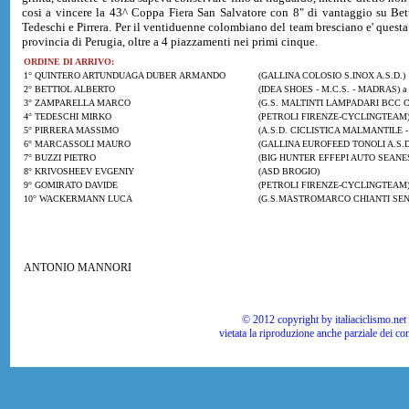
cosi a vincere la 43^ Coppa Fiera San Salvatore con 8" di vantaggio su Bett
Tedeschi e Pirrera. Per il ventiduenne colombiano del team bresciano e' questa 
provincia di Perugia, oltre a 4 piazzamenti nei primi cinque.
ORDINE DI ARRIVO:
1° QUINTERO ARTUNDUAGA DUBER ARMANDO
(GALLINA COLOSIO S.INOX A.S.D.)
2° BETTIOL ALBERTO
(IDEA SHOES - M.C.S. - MADRAS) a 
3° ZAMPARELLA MARCO
(G.S. MALTINTI LAMPADARI BCC 
4° TEDESCHI MIRKO
(PETROLI FIRENZE-CYCLINGTEAM
5° PIRRERA MASSIMO
(A.S.D. CICLISTICA MALMANTILE 
6° MARCASSOLI MAURO
(GALLINA EUROFEED TONOLI A.S.D
7° BUZZI PIETRO
(BIG HUNTER EFFEPI AUTO SEANES
8° KRIVOSHEEV EVGENIY
(ASD BROGIO)
9° GOMIRATO DAVIDE
(PETROLI FIRENZE-CYCLINGTEAM
10° WACKERMANN LUCA
(G.S.MASTROMARCO CHIANTI SEN
ANTONIO MANNORI
© 2012 copyright by italiaciclismo.net | T
vietata la riproduzione anche parziale dei co