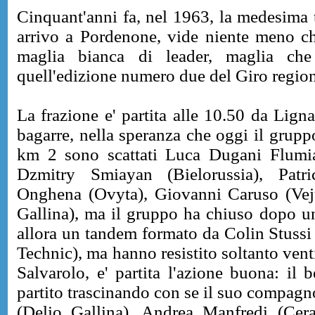
Cinquant'anni fa, nel 1963, la medesima 
arrivo a Pordenone, vide niente meno c
maglia bianca di leader, maglia che
quell'edizione numero due del Giro region
La frazione e' partita alle 10.50 da Lign
bagarre, nella speranza che oggi il gruppo 
km 2 sono scattati Luca Dugani Flumia
Dzmitry Smiayan (Bielorussia), Patri
Onghena (Ovyta), Giovanni Caruso (Vej
Gallina), ma il gruppo ha chiuso dopo una
allora un tandem formato da Colin Stuss
Technic), ma hanno resistito soltanto venti
Salvarolo, e' partita l'azione buona: il
partito trascinando con se il suo compag
(Delio Gallina), Andrea Manfredi (Cer