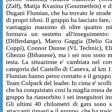
(Zalf), Matija Kvasina (Gourmetfein) e d
Dugani Flumian, che ha trovato le strade 
di propri tifosi. Il gruppo ha lasciato fare
vantaggio massimo di oltre quattro min
formava un sestetto all'inseguimento
(Differdange), Marco Gaggia (Delio Ga
Coppi), Connor Dunne (VL Technic), El
Ghezzo (Bibanese), ma i sei non sono mai
testa. La situazione e' cambiata nel cor
categoria del Castello di Caneva, al km 
Flumian hanno perso contatto e il gruppo h
Team Colpack del leader. In cima e' scoll
che ha conquistato cosi la maglia rossa de
gruppo ha riassorbito i sei inseguitori 
Gli ultimi 40 chilometri di gara sono st
attaccanti rimasti e il gruppo, che ha ros