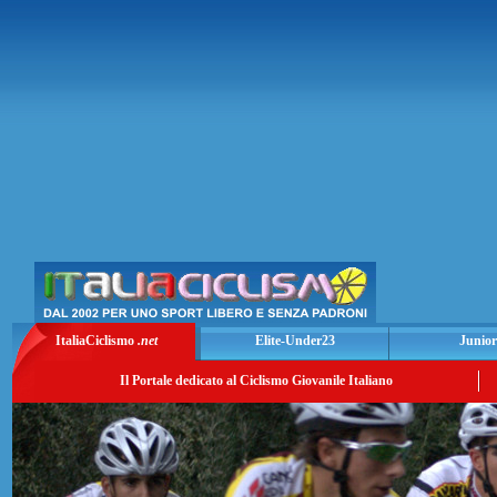
ItaliaCiclismo
.net
Elite-Under23
Junior
Il Portale dedicato al Ciclismo Giovanile Italiano