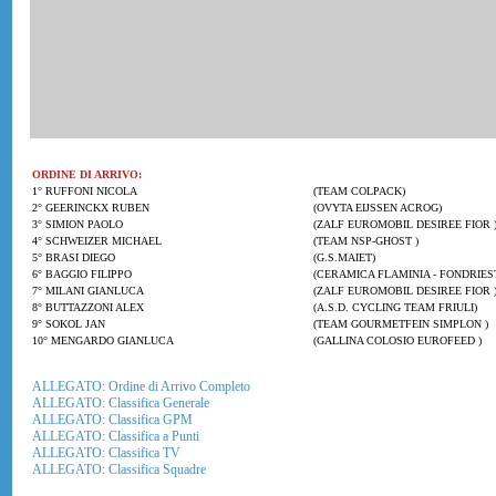
ORDINE DI ARRIVO:
1° RUFFONI NICOLA
(TEAM COLPACK)
2° GEERINCKX RUBEN
(OVYTA EIJSSEN ACROG)
3° SIMION PAOLO
(ZALF EUROMOBIL DESIREE FIOR 
4° SCHWEIZER MICHAEL
(TEAM NSP-GHOST )
5° BRASI DIEGO
(G.S.MAIET)
6° BAGGIO FILIPPO
(CERAMICA FLAMINIA - FONDRIES
7° MILANI GIANLUCA
(ZALF EUROMOBIL DESIREE FIOR 
8° BUTTAZZONI ALEX
(A.S.D. CYCLING TEAM FRIULI)
9° SOKOL JAN
(TEAM GOURMETFEIN SIMPLON )
10° MENGARDO GIANLUCA
(GALLINA COLOSIO EUROFEED )
ALLEGATO: Ordine di Arrivo Completo
ALLEGATO: Classifica Generale
ALLEGATO: Classifica GPM
ALLEGATO: Classifica a Punti
ALLEGATO: Classifica TV
ALLEGATO: Classifica Squadre