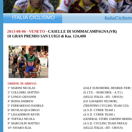
ITALIA CICLISMO
ItaliaCiclis
2013-08-06 - VENETO
- CASELLE DI SOMMACAMPAGNA (VR)
18 GRAN PREMIO SAN LUIGI di Km. 124,400
ORDINE DI ARRIVO:
1° MARINI NICOLAS
(ZALF EUROMOBIL DESIREE FIOR 
2° COLLODEL MATTEO
(S.I.T.E. - MARCHIOL - A.T.I.)
3° LONGO GIOVANNI
(SELLE ITALIA - ATI - URSUS)
4° BONSI ANDREW
(GS GAVARDO TECMOR)
5° FERRARESSO DANIELE
(TRENTINO CYCLING TEAM U23)
6° BEVILACQUA DIEGO
(A.S.D. CYBER TEAM )
7° LISSANDRON KEVIN
(A.S.D. CYBER TEAM )
8° TOFFALI NICOLA
(GENERAL STORE ZARDINI MERIDA
9° MARCOLIN MATTEO
(A.S.D. CYCLING TEAM FRIULI)
10° FAVARO ELIA
(SELLE ITALIA - ATI - URSUS)