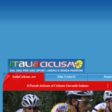
ItaliaCiclismo
.net
Elite-Under23
Junior
Il Portale dedicato al Ciclismo Giovanile Italiano