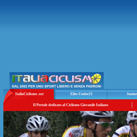
ItaliaCiclismo
.net
Elite-Under23
Junior
Il Portale dedicato al Ciclismo Giovanile Italiano