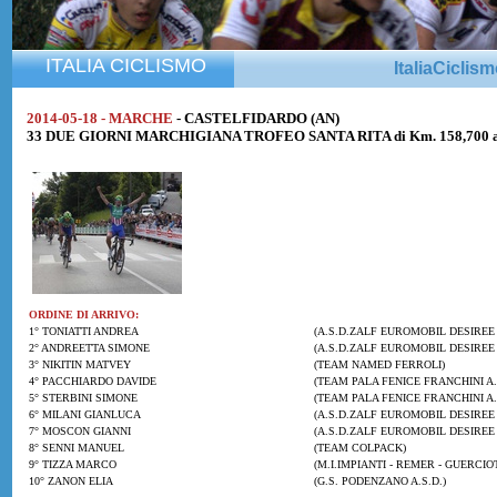
ITALIA CICLISMO
ItaliaCiclis
2014-05-18 - MARCHE
- CASTELFIDARDO (AN)
33 DUE GIORNI MARCHIGIANA TROFEO SANTA RITA di Km. 158,700 all
ORDINE DI ARRIVO:
1° TONIATTI ANDREA
(A.S.D.ZALF EUROMOBIL DESIREE 
2° ANDREETTA SIMONE
(A.S.D.ZALF EUROMOBIL DESIREE 
3° NIKITIN MATVEY
(TEAM NAMED FERROLI)
4° PACCHIARDO DAVIDE
(TEAM PALA FENICE FRANCHINI A.
5° STERBINI SIMONE
(TEAM PALA FENICE FRANCHINI A.
6° MILANI GIANLUCA
(A.S.D.ZALF EUROMOBIL DESIREE 
7° MOSCON GIANNI
(A.S.D.ZALF EUROMOBIL DESIREE 
8° SENNI MANUEL
(TEAM COLPACK)
9° TIZZA MARCO
(M.I.IMPIANTI - REMER - GUERCIOT
10° ZANON ELIA
(G.S. PODENZANO A.S.D.)