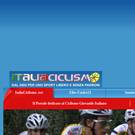
ItaliaCiclismo
.net
Elite-Under23
Junior
Il Portale dedicato al Ciclismo Giovanile Italiano