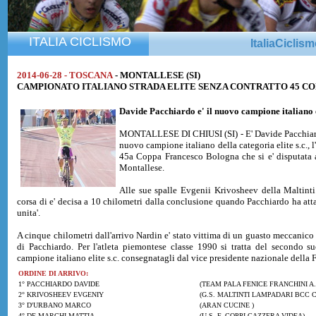
ITALIA CICLISMO
ItaliaCiclis
2014-06-28 - TOSCANA
- MONTALLESE (SI)
CAMPIONATO ITALIANO STRADA ELITE SENZA CONTRATTO 45 COPPA B
Davide Pacchiardo
e' il nuovo campione italiano 
MONTALLESE DI CHIUSI (SI) - E' Davide Pacchiardo 
nuovo campione italiano della categoria elite s.c., l
45a Coppa Francesco Bologna che si e' disputata 
Montallese.
Alle sue spalle Evgenii Krivosheev della Maltint
corsa di e' decisa a 10 chilometri dalla conclusione quando Pacchiardo ha att
unita'.
A cinque chilometri dall'arrivo Nardin e' stato vittima di un guasto meccanico 
di Pacchiardo. Per l'atleta piemontese classe 1990 si tratta del secondo s
campione italiano elite s.c. consegnatagli dal vice presidente nazionale della F
ORDINE DI ARRIVO:
1° PACCHIARDO DAVIDE
(TEAM PALA FENICE FRANCHINI A.
2° KRIVOSHEEV EVGENIY
(G.S. MALTINTI LAMPADARI BCC C
3° D'URBANO MARCO
(ARAN CUCINE )
4° DE MARCHI MATTIA
(U.S. F. COPPI GAZZERA VIDEA)