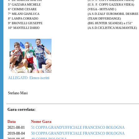
5° GAZZARA MICHELE
(U.S. F. COPPI GAZZERA VIDEA)
6° CIOMMI CESARE
(VEGA - HOTSAND )
7° MILANI GIANLUCA
(A.S.D.ZALF EUROMOBIL DESIREE F
8° LAMPA CORRADO
(TEAM DIFFERDANGE)
9° BROVELLI GIUSEPPE
(BIG HUNTER SEANESE) a 1'51"
10° MANTELLI DARIO
(A.S.D.CICLISTICA MALMANTILE)
ALLEGATO: Elenco iscritti
Stefano Masi
Gara correlata:
Data
Nome Gara
2021-08-01
51 COPPA GRAND'UFFICIALE FRANCESCO BOLOGNA
2019-08-04
50 COPPA GRAND'UFFICIALE FRANCESCO BOLOGNA