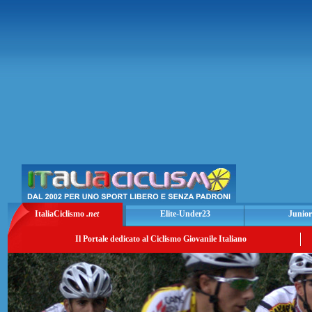
ItaliaCiclismo
.net
Elite-Under23
Junior
Il Portale dedicato al Ciclismo Giovanile Italiano