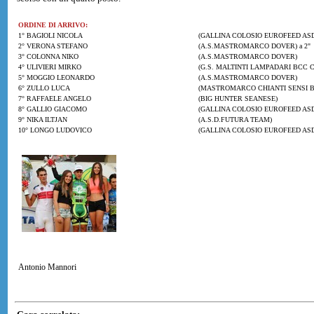
ORDINE DI ARRIVO:
1° BAGIOLI NICOLA
(GALLINA COLOSIO EUROFEED AS
2° VERONA STEFANO
(A.S.MASTROMARCO DOVER) a 2"
3° COLONNA NIKO
(A.S.MASTROMARCO DOVER)
4° ULIVIERI MIRKO
(G.S. MALTINTI LAMPADARI BCC 
5° MOGGIO LEONARDO
(A.S.MASTROMARCO DOVER)
6° ZULLO LUCA
(MASTROMARCO CHIANTI SENSI B
7° RAFFAELE ANGELO
(BIG HUNTER SEANESE)
8° GALLIO GIACOMO
(GALLINA COLOSIO EUROFEED AS
9° NIKA ILTJAN
(A.S.D.FUTURA TEAM)
10° LONGO LUDOVICO
(GALLINA COLOSIO EUROFEED AS
Antonio Mannori