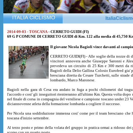
ITALIA CICLISMO
ItaliaCiclis
2014-09-03 - TOSCANA
- CERRETO GUIDI (FI)
69 G P COMUNE DI CERRETO GUIDI di Km. 122 alla media di 45,750 K
Il giovane
Nicola Bagioli
vince davanti al campi
CERRETO GUIDI(FI) - Alle soglie della nozze di d
vincitori annovera anche Giuseppe Saronni e Ales
prevedeva un circuito di 25 Km e 300 metri da rip
Bagioli della Delio Gallina Colosio Eurofeed gia' 
bresciana diretta da Cesare Turchetti, sulle strade
lombardo, Marco Maronese.
Bagioli nella gara di Cesa era andato in fuga a pochi chilometri dal tragu
l'accordo e cosi' gli inseguitori rientreranno all'ultimo Km. Questa volta dop
nel finale di corsa in compagnia del versiliese e campione toscano under 23 Vero
diciannovenne atleta della formazione lombarda a cogliere il successo.
Per Nicola una soddisfazione immensa cosi' come per il team bresciano che ha
toscana d'inizio settembre.
Al terzo posto e primo della volata del gruppo in pratica ormai a ridosso dei
scorso con un quarto posto.