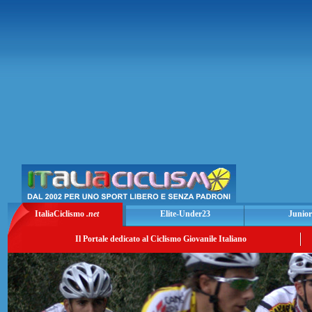
ItaliaCiclismo
.net
Elite-Under23
Junior
Il Portale dedicato al Ciclismo Giovanile Italiano