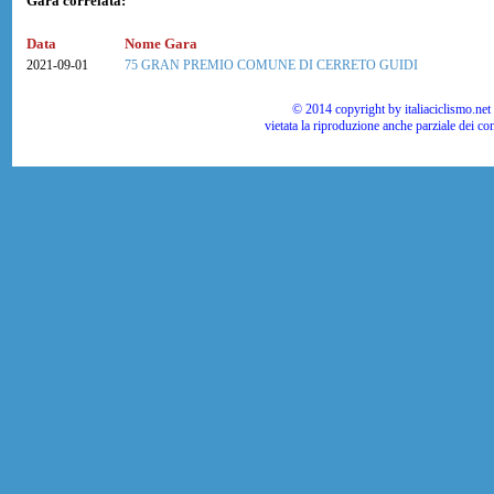
Gara correlata:
Data
Nome Gara
2021-09-01
75 GRAN PREMIO COMUNE DI CERRETO GUIDI
© 2014 copyright by italiaciclismo.net | T
vietata la riproduzione anche parziale dei co