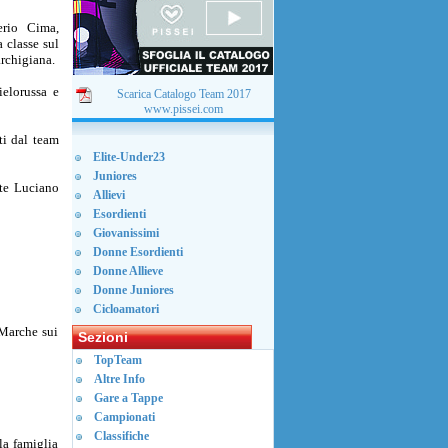
erio Cima,
 classe sul
archigiana.
ielorussa e
Scarica Catalogo Team 2017
www.pissei.com
ti dal team
Elite-Under23
Juniores
nte Luciano
Allievi
Esordienti
Giovanissimi
Donne Esordienti
Donne Allieve
Donne Juniores
Cicloamatori
 Marche sui
Sezioni
TopTeam
Altre Info
Gare a Tappe
Campionati
Classifiche
la famiglia