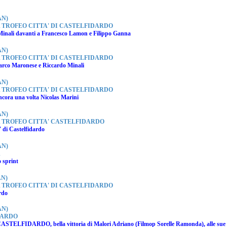
AN)
 TROFEO CITTA' DI CASTELFIDARDO
Minali
davanti a
Francesco Lamon
e
Filippo Ganna
AN)
 TROFEO CITTA' DI CASTELFIDARDO
rco Maronese
e
Riccardo Minali
AN)
 TROFEO CITTA' DI CASTELFIDARDO
ncora una volta
Nicolas Marini
AN)
 TROFEO CITTA' CASTELFIDARDO
a' di Castelfidardo
AN)
A
o sprint
N)
 TROFEO CITTA' DI CASTELFIDARDO
rdo
AN)
DARDO
 CASTELFIDARDO, bella vittoria di Malori Adriano (Filmop Sorelle Ramonda), alle sue s