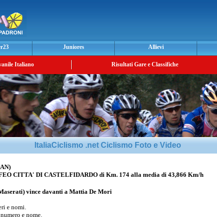
er23
Juniores
Allievi
vanile Italiano
Risultati Gare e Classifiche
ItaliaCiclismo .net Ciclismo Foto e Video
AN)
 CITTA' DI CASTELFIDARDO di Km. 174 alla media di 43,866 Km/h
 Maserati) vince davanti a
Mattia De Mori
i e nomi.
 numero e nome.