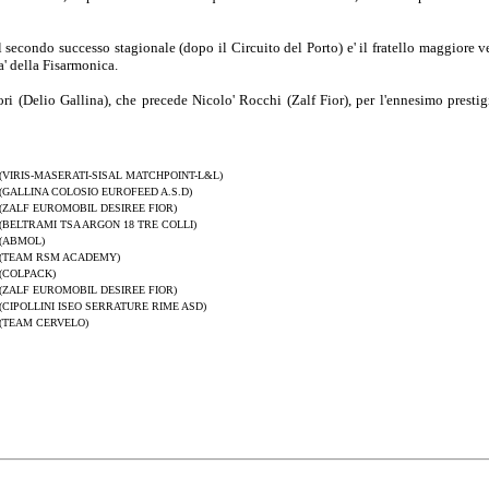
econdo successo stagionale (dopo il Circuito del Porto) e' il fratello maggiore v
a' della Fisarmonica.
 (Delio Gallina), che precede Nicolo' Rocchi (Zalf Fior), per l'ennesimo presti
(VIRIS-MASERATI-SISAL MATCHPOINT-L&L)
(GALLINA COLOSIO EUROFEED A.S.D)
(ZALF EUROMOBIL DESIREE FIOR)
(BELTRAMI TSA ARGON 18 TRE COLLI)
(ABMOL)
(TEAM RSM ACADEMY)
(COLPACK)
(ZALF EUROMOBIL DESIREE FIOR)
(CIPOLLINI ISEO SERRATURE RIME ASD)
(TEAM CERVELO)