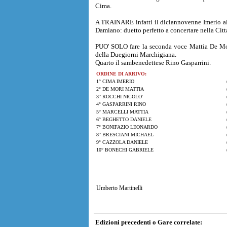
Cima.
A TRAINARE infatti il diciannovenne Imerio al s
Damiano: duetto perfetto a concertare nella Citt
PUO' SOLO fare la seconda voce Mattia De Mori
della Duegiorni Marchigiana.
Quarto il sambenedettese Rino Gasparrini.
ORDINE DI ARRIVO:
1° CIMA IMERIO
2° DE MORI MATTIA
3° ROCCHI NICOLO'
4° GASPARRINI RINO
5° MARCELLI MATTIA
6° BEGHETTO DANIELE
7° BONIFAZIO LEONARDO
8° BRESCIANI MICHAEL
9° CAZZOLA DANIELE
10° BONECHI GABRIELE
Umberto Martinelli
Edizioni precedenti o Gare correlate: