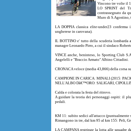
Vincono tre volte il 
LO SPRINT del Trof
contrassegnato da qu
Muro di S.Agostino, t
LA DOPPIA classica elite-under23 conferma il
ungherese in carovana).
IL BOTTINO e' tutto della scuderia lombarda ag
manager Leonardo Pirro, a cui il sindaco Roberto
VINCE anche, beninteso, lo Sporting Club S.Ago
Angelelli e "Braccio Armato" Albino Cittadini.
CRONACA veloce (media 43,866) della corsa sulla
CAMPIONE IN CARICA: MINALI (2015: PACI
NELL'ALBO Dâ€™ORO: SALIGARI, CIPOLLINI
Calda e colorata la festa del ritrovo.
A guidare la teoria dei personaggi ospiti: il pl
pedali.
KM 11: subito sedici all'attacco (puntualmente s
Rimangono in tre, dal km 95 al km 155: Peli, Gr
LA CAMPANA restringe la lotta alle squadre dei v