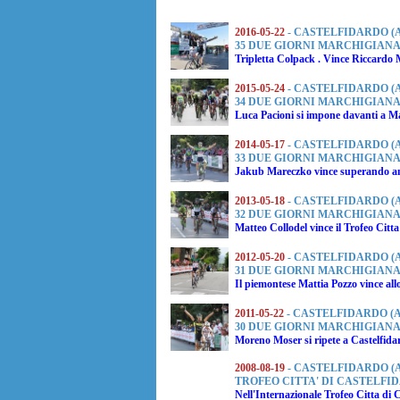
2016-05-22
- CASTELFIDARDO (
35 DUE GIORNI MARCHIGIANA
Tripletta Colpack . Vince
Riccardo 
2015-05-24
- CASTELFIDARDO (
34 DUE GIORNI MARCHIGIANA
Luca Pacioni
si impone davanti a
Ma
2014-05-17
- CASTELFIDARDO (
33 DUE GIORNI MARCHIGIANA
Jakub Mareczko
vince superando a
2013-05-18
- CASTELFIDARDO (
32 DUE GIORNI MARCHIGIANA
Matteo Collodel
vince il Trofeo Citt
2012-05-20
- CASTELFIDARDO (
31 DUE GIORNI MARCHIGIAN
Il piemontese
Mattia Pozzo
vince all
2011-05-22
- CASTELFIDARDO (A
30 DUE GIORNI MARCHIGIANA
Moreno Moser
si ripete a Castelfida
2008-08-19
- CASTELFIDARDO (
TROFEO CITTA' DI CASTELFI
Nell'Internazionale Trofeo Citta di