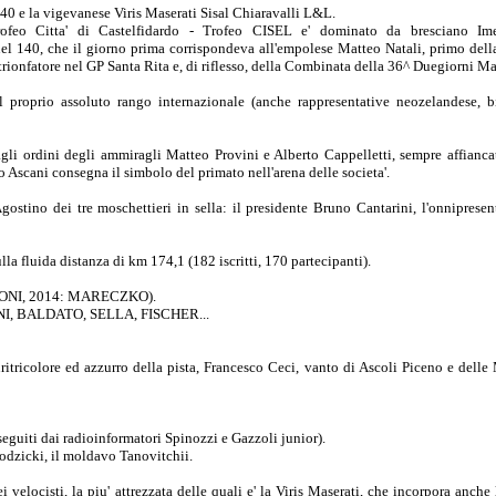
140 e la vigevanese Viris Maserati Sisal Chiaravalli L&L.
eo Citta' di Castelfidardo - Trofeo CISEL e' dominato da bresciano Im
el 140, che il giorno prima corrispondeva all'empolese Matteo Natali, primo della
rionfatore nel GP Santa Rita e, di riflesso, della Combinata della 36^ Duegiorni M
 proprio assoluto rango internazionale (anche rappresentative neozelandese, b
li ordini degli ammiragli Matteo Provini e Alberto Cappelletti, sempre affianca
 Ascani consegna il simbolo del primato nell'arena delle societa'.
stino dei tre moschettieri in sella: il presidente Bruno Cantarini, l'onniprese
 fluida distanza di km 174,1 (182 iscritti, 170 partecipanti).
ONI, 2014: MARECZKO).
, BALDATO, SELLA, FISCHER...
uritricolore ed azzurro della pista, Francesco Ceci, vanto di Ascoli Piceno e delle
eguiti dai radioinformatori Spinozzi e Gazzoli junior).
odzicki, il moldavo Tanovitchii.
elocisti, la piu' attrezzata delle quali e' la Viris Maserati, che incorpora anche 