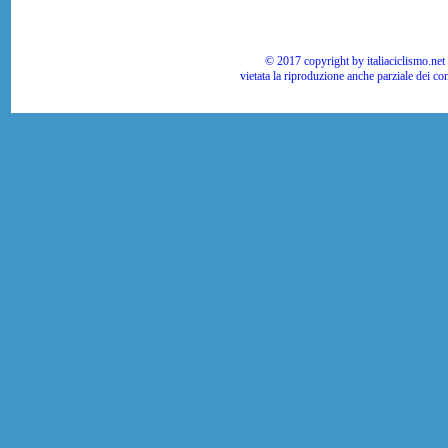
© 2017 copyright by italiaciclismo.net | T
vietata la riproduzione anche parziale dei co