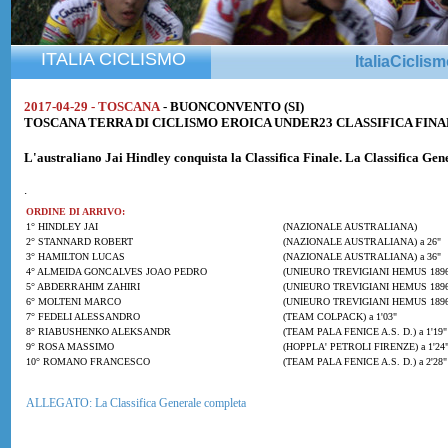
ITALIA CICLISMO
ItaliaCiclis
2017-04-29 - TOSCANA
- BUONCONVENTO (SI)
TOSCANA TERRA DI CICLISMO EROICA UNDER23 CLASSIFICA FIN
L'australiano
Jai Hindley
conquista la Classifica Finale. La Classifica Ge
.
ORDINE DI ARRIVO:
1° HINDLEY JAI
(NAZIONALE AUSTRALIANA)
2° STANNARD ROBERT
(NAZIONALE AUSTRALIANA) a 26"
3° HAMILTON LUCAS
(NAZIONALE AUSTRALIANA) a 36"
4° ALMEIDA GONCALVES JOAO PEDRO
(UNIEURO TREVIGIANI HEMUS 1896)
5° ABDERRAHIM ZAHIRI
(UNIEURO TREVIGIANI HEMUS 1896)
6° MOLTENI MARCO
(UNIEURO TREVIGIANI HEMUS 1896)
7° FEDELI ALESSANDRO
(TEAM COLPACK) a 1'03"
8° RIABUSHENKO ALEKSANDR
(TEAM PALA FENICE A.S. D.) a 1'19"
9° ROSA MASSIMO
(HOPPLA' PETROLI FIRENZE) a 1'24
10° ROMANO FRANCESCO
(TEAM PALA FENICE A.S. D.) a 2'28"
ALLEGATO: La Classifica Generale completa