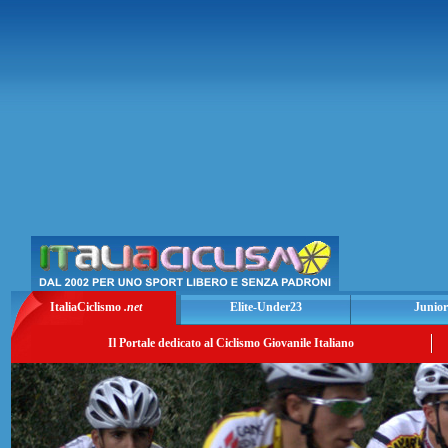
ItaliaCiclismo
.net
Elite-Under23
Junior
Il Portale dedicato al Ciclismo Giovanile Italiano