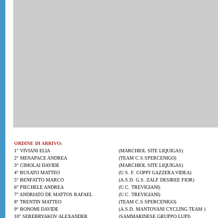
ORDINE DI ARRIVO:
1° VIVIANI ELIA
(MARCHIOL SITE LIQUIGAS)
2° MENAPACE ANDREA
(TEAM C.S.SPERCENIGO)
3° CIMOLAI DAVIDE
(MARCHIOL SITE LIQUIGAS)
4° BUSATO MATTEO
(U.S. F. COPPI GAZZERA VIDEA)
5° BENFATTO MARCO
(A.S.D. G.S. ZALF DESIREE FIOR)
6° PIECHELE ANDREA
(U.C. TREVIGIANI)
7° ANDRIATO DE MATTOS RAFAEL
(U.C. TREVIGIANI)
8° TRENTIN MATTEO
(TEAM C.S.SPERCENIGO)
9° BONOMI DAVIDE
(A.S.D. MANTOVANI CYCLING TEAM )
10° SEREBRYAKOV ALEXANDER
(SAMMARINESE GRUPPO LUPI)