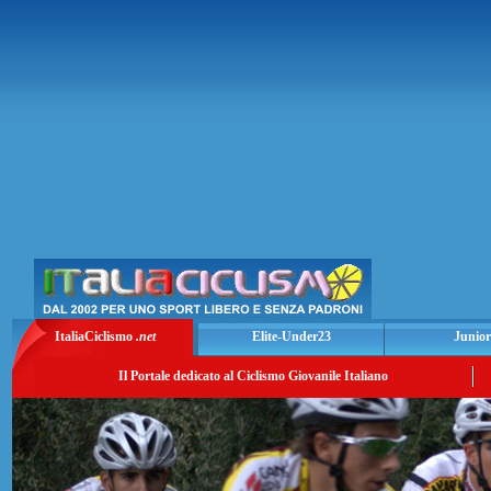
ItaliaCiclismo
.net
Elite-Under23
Junior
Il Portale dedicato al Ciclismo Giovanile Italiano