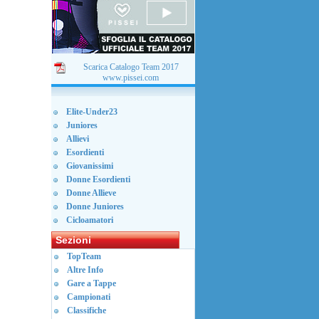
Scarica Catalogo Team 2017
www.pissei.com
Elite-Under23
Juniores
Allievi
Esordienti
Giovanissimi
Donne Esordienti
Donne Allieve
Donne Juniores
Cicloamatori
Sezioni
TopTeam
Altre Info
Gare a Tappe
Campionati
Classifiche