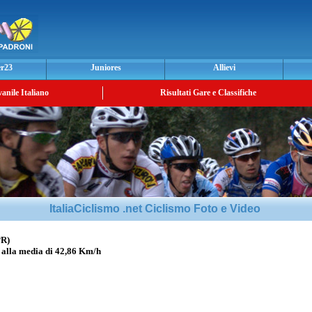
er23
Juniores
Allievi
vanile Italiano
Risultati Gare e Classifiche
ItaliaCiclismo .net Ciclismo Foto e Video
PR)
lla media di 42,86 Km/h