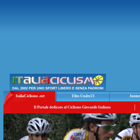
ItaliaCiclismo
.net
Elite-Under23
Junior
Il Portale dedicato al Ciclismo Giovanile Italiano