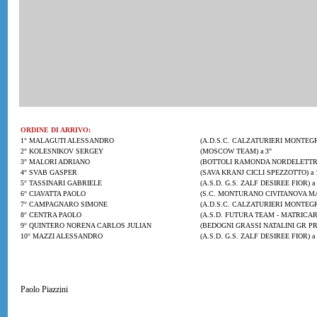
ORDINE DI ARRIVO:
1° MALAGUTI ALESSANDRO
(A.D.S.C. CALZATURIERI MONTEG
2° KOLESNIKOV SERGEY
(MOSCOW TEAM) a 3"
3° MALORI ADRIANO
(BOTTOLI RAMONDA NORDELETTR
4° SVAB GASPER
(SAVA KRANJ CICLI SPEZZOTTO) a 
5° TASSINARI GABRIELE
(A.S.D. G.S. ZALF DESIREE FIOR) a 
6° CIAVATTA PAOLO
(S.C. MONTURANO CIVITANOVA M
7° CAMPAGNARO SIMONE
(A.D.S.C. CALZATURIERI MONTEGR
8° CENTRA PAOLO
(A.S.D. FUTURA TEAM - MATRICARD
9° QUINTERO NORENA CARLOS JULIAN
(BEDOGNI GRASSI NATALINI GR P
10° MAZZI ALESSANDRO
(A.S.D. G.S. ZALF DESIREE FIOR) a 
Paolo Piazzini