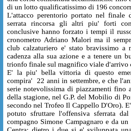
di un lotto qualificatissimo di 196 concorr
L'attacco perentorio portato nel finale
serrata rincorsa gli altri piu' forti co
conclusive hanno forzato i tempi il russ
cronometro Adriano Malori ma il sempre
club calzaturiero e' stato bravissimo a
cadenza alla sua azione e a tenere un b
trionfo finale sul magnifico viale d'arriv
E' la piu' bella vittoria di questo em
compira' 22 anni in settembre, e che l'a
serie notevolissima di piazzamenti fino a
della stagione, nel G.P. del Mobilio di Po
secondo nel Trofeo Il Cappello D'Oro). E'
potuto sfruttare l'offensiva sferrata d
compagno Simone Campagnaro e da un a
Centra; dietro i due si e' sviluppata una