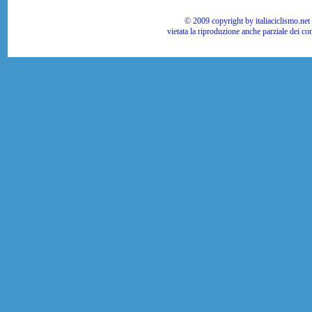
© 2009 copyright by italiaciclismo.net | T
vietata la riproduzione anche parziale dei co