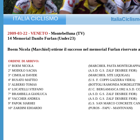
ITALIA CICLISMO
ItaliaCiclis
2009-03-22 - VENETO
- Montebelluna (TV)
14 Memorial Danilo Furlan (Under23)
Boem Nicola (Marchiol) ottiene il successo nel memorial Furlan riservato 
ORDINE DI ARRIVO:
1° BOEM NICOLA
(MARCHIOL PASTA MONTEGRAPPA
2° MODOLO SACHA
(A.S.D. G.S. ZALF DESIREE FIOR)
3° CIMOLAI DAVIDE
(MARCHIOL SITE LIQUIGAS)
4° BUSATO MATTEO
(U.S. F. COPPI GAZZERA VIDEA)
5° ALBERIO TOMAS
(BOTTOLI RAMONDA NORDELETTR
6° LOCATELLI STEFANO
(U.C. BERGAMASCA 1902 A.S.D. C
7° BRAMBILLA GIANLUCA
(A.S.D. G.S. ZALF DESIREE FIOR)
8° VACCHER ANDREA
(A.S.D. G.S. ZALF DESIREE FIOR)
9° PAPOK SIARHEI
(G.S. SAN MARCO CONCRETE CANE
10° ZARDINI EDOARDO
(PUROS - FAPU - MANTOVANI)