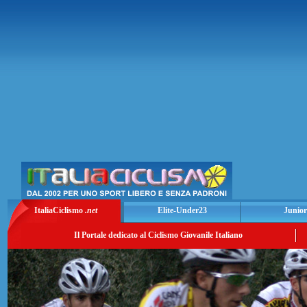
ItaliaCiclismo
.net
Elite-Under23
Junior
Il Portale dedicato al Ciclismo Giovanile Italiano