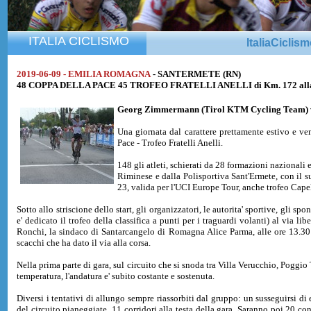
ITALIA CICLISMO
ItaliaCiclis
2019-06-09 - EMILIA ROMAGNA
- SANTERMETE (RN)
48 COPPA DELLA PACE 45 TROFEO FRATELLI ANELLI di Km. 172 alla 
Georg Zimmermann
(Tirol KTM Cycling Team) v
Una giornata dal carattere prettamente estivo e ven
Pace - Trofeo Fratelli Anelli.
148 gli atleti, schierati da 28 formazioni nazionali 
Riminese e dalla Polisportiva Sant'Ermete, con il su
23, valida per l'UCI Europe Tour, anche trofeo Cape
Sotto allo striscione dello start, gli organizzatori, le autorita' sportive, gli s
e' dedicato il trofeo della classifica a punti per i traguardi volanti) al via l
Ronchi, la sindaco di Santarcangelo di Romagna Alice Parma, alle ore 13.30
scacchi che ha dato il via alla corsa.
Nella prima parte di gara, sul circuito che si snoda tra Villa Verucchio, Poggi
temperatura, l'andatura e' subito costante e sostenuta.
Diversi i tentativi di allungo sempre riassorbiti dal gruppo: un susseguirsi di 
del circuito pianeggiate, 11 corridori alla testa della gara. Saranno poi 20 co