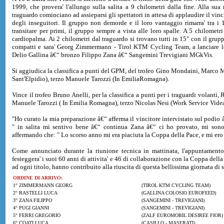
1999, che provera' l'allungo sulla salita a 9 chilometri dalla fine. Alla s
traguardo cominciano ad assieparsi gli spettatori in attesa di applaudire il vinc
degli inseguitori. Il gruppo non demorde e il loro vantaggio rimarra' tr
transitare per primi, il gruppo sempre a vista alle loro spalle. A 5 chilometri 
cardiopalma. Ai 2 chilometri dal traguardo si trovano tutti in 15" con il grupp
compatti e sara' Georg Zimmermann - Tirol KTM Cycling Team, a lanciare lo s
Delio Gallina â€“ bronzo Filippo Zana â€“ Sangemini Trevigiani MGkVis.
Si aggiudica la classifica a punti del GPM, del trofeo Gino Mondaini, Marco
Sant'Elpidio), terzo Manuele Tarozzi (In EmiliaRomagna).
Vince il trofeo Bruno Anelli, per la classifica a punti per i traguardi volan
Manuele Tarozzi ( In Emilia Romagna), terzo Nicolas Nesi (Work Service Vide
"Ho curato la mia preparazione â€“ afferma il vincitore intervistato sul podio â€
" in salita mi sentivo bene â€“ continua Zana â€“ ci ho provato, mi sono
affermando che: " Lo scorso anno mi era piaciuta la Coppa della Pace, e mi ero 
Come annunciato durante la riunione tecnica in mattinata, l'appuntamento e
festeggera' i suoi 60 anni di attivita' e 46 di collaborazione con la Coppa della
ad ogni titolo, hanno contribuito alla riuscita di questa bellissima giornata di s
ORDINE DI ARRIVO:
1° ZIMMERMANN GEORG
(TIROL KTM CYCLING TEAM)
2° RASTELLI LUCA
(GALLINA COLOSIO EUROFEED)
3° ZANA FILIPPO
(SANGEMINI - TREVIGIANI)
4° PUGI GIANNI
(SANGEMINI - TREVIGIANI)
5° FERRI GREGORIO
(ZALF EUROMOBIL DESIREE FIOR) 
6° COATI LUCA
(CASILLO - MASERATI)