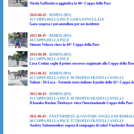
Nicola Gaffurini
si aggiudica la 46^ Coppa della Pace
2016-06-05
- RIMINI (RN)
45 COPPA DELLA PACE GARA ANNULLATA
Gara sospesa e poi annullata per un incidente
2015-06-07
- RIMINI (RN)
44 COPPA DELLA PACE
Simone Velasco
vince la 44^ Coppa della Pace
2014-06-08
- RIMINI (RN)
43 COPPA DELLA PACE
Luca Ceolan
coglie il primo successo stagionale alla
Coppa della Pac
2013-06-02
- RIMINI (RN)
42 COPPA DELLA PACE 39 TROFEO FRATELLI ANELLI
Taliani
-
Di Luca
-
Formolo
tutto italiano il podio della 42^ Coppa d
2012-06-03
- RIMINI (RN)
41 COPPA DELLA PACE 38 TROFEO FRATELLI ANELLI
Il kazako
Ruslan Tleubayev
vince l'internazionale Coppa della Pace -
2011-06-05
- SANT'ERMETE di SANTARCANGELO DI ROMAGN
40 COPPA DELLA PACE 37 TROFEO FRATELLI ANELLI
Andrey Solomennikov
supera il compagno di colori
Viacheslav Kuzn