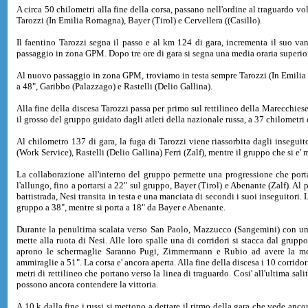
A circa 50 chilometri alla fine della corsa, passano nell'ordine al traguardo vo
Tarozzi (In Emilia Romagna), Bayer (Tirol) e Cervellera ((Casillo).
Il faentino Tarozzi segna il passo e al km 124 di gara, incrementa il suo v
passaggio in zona GPM. Dopo tre ore di gara si segna una media oraria superio
Al nuovo passaggio in zona GPM, troviamo in testa sempre Tarozzi (In Emilia 
a 48", Garibbo (Palazzago) e Rastelli (Delio Gallina).
Alla fine della discesa Tarozzi passa per primo sul rettilineo della Marecchiese,
il grosso del gruppo guidato dagli atleti della nazionale russa, a 37 chilometri 
Al chilometro 137 di gara, la fuga di Tarozzi viene riassorbita dagli insegui
(Work Service), Rastelli (Delio Gallina) Ferri (Zalf), mentre il gruppo che si e' m
La collaborazione all'interno del gruppo permette una progressione che porta
l'allungo, fino a portarsi a 22" sul gruppo, Bayer (Tirol) e Abenante (Zalf). Al 
battistrada, Nesi transita in testa e una manciata di secondi i suoi inseguitori. 
gruppo a 38", mentre si porta a 18" da Bayer e Abenante.
Durante la penultima scalata verso San Paolo, Mazzucco (Sangemini) con una 
mette alla ruota di Nesi. Alle loro spalle una di corridori si stacca dal gruppo
aprono le schermaglie Saranno Pugi, Zimmermann e Rubio ad avere la megl
ammiraglie a 51". La corsa e' ancora aperta. Alla fine della discesa i 10 corrido
metri di rettilineo che portano verso la linea di traguardo. Cosi' all'ultima sal
possono ancora contendere la vittoria.
A 10 k dalla fine i russi si mettono a dettare il ritmo della gara che vede ancora 