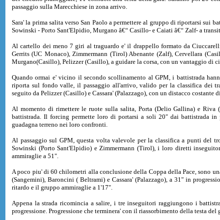
passaggio sulla Marecchiese in zona arrivo.
Sara' la prima salita verso San Paolo a permettere al gruppo di riportarsi sui 
Sowinski - Porto Sant'Elpidio, Murgano â€“ Casillo- e Caiati â€“ Zalf- a transi
Al cartello dei meno 7 giri al traguardo e' il drappello formato da Ciuccare
Gerrits (UC Monaco), Zimmermann (Tirol) Abenante (Zalf), Cervellara (Casillo
Murgano(Casillo), Pelizzer (Casillo), a guidare la corsa, con un vantaggio di c
Quando ormai e' vicino il secondo scollinamento al GPM, i battistrada hann
riporta sul fondo valle, il passaggio all'arrivo, valido per la classifica dei 
seguito da Pelizzer (Casillo) e Cassara' (Palazzago), con un distacco costante di
Al momento di rimettere le ruote sulla salita, Porta (Delio Gallina) e Riva 
battistrada. Il forcing permette loro di portarsi a soli 20" dai battistrada i
guadagna terreno nei loro confronti.
Al passaggio sul GPM, questa volta valevole per la classifica a punti del t
Sowinski (Porto Sant'Elpidio) e Zimmermann (Tirol), i loro diretti inseguitor
ammiraglie a 51".
A poco piu' di 60 chilometri alla conclusione della Coppa della Pace, sono un
(Sangemini), Baroncini ( Beltrami) e Cassara' (Palazzago), a 31" in progressi
ritardo e il gruppo ammiraglie a 1'17".
Appena la strada ricomincia a salire, i tre inseguitori raggiungono i battist
progressione. Progressione che terminera' con il riassorbimento della testa del