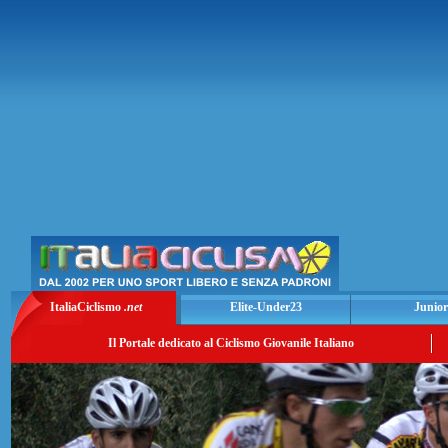
ItaliaCiclismo
.net
Elite-Under23
Junior
Il Portale dedicato al Ciclismo Giovanile Italiano