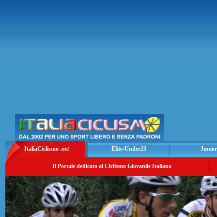
ItaliaCiclismo
.net
Elite-Under23
Junior
Il Portale dedicato al Ciclismo Giovanile Italiano