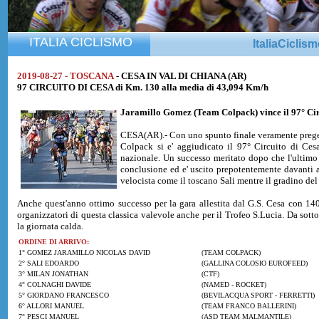
ITALIA CICLISMO
ItaliaCiclis
2019-08-27 - TOSCANA
- CESA IN VAL DI CHIANA (AR)
97 CIRCUITO DI CESA di Km. 130 alla media di 43,094 Km/h
Jaramillo Gomez
(Team Colpack) vince il 97° Ci
CESA(AR).- Con uno spunto finale veramente preg
Colpack si e' aggiudicato il 97° Circuito di Ces
nazionale. Un successo meritato dopo che l'ultimo t
conclusione ed e' uscito prepotentemente davanti a
velocista come il toscano Sali mentre il gradino del
Anche quest'anno ottimo successo per la gara allestita dal G.S. Cesa con 140 
organizzatori di questa classica valevole anche per il Trofeo S.Lucia. Da sotto
la giornata calda.
ORDINE DI ARRIVO:
1° GOMEZ JARAMILLO NICOLAS DAVID
(TEAM COLPACK)
2° SALI EDOARDO
(GALLINA COLOSIO EUROFEED)
3° MILAN JONATHAN
(CTF)
4° COLNAGHI DAVIDE
(NAMED - ROCKET)
5° GIORDANO FRANCESCO
(BEVILACQUA SPORT - FERRETTI)
6° ALLORI MANUEL
(TEAM FRANCO BALLERINI)
7° PESCI MANUEL
(ASD TEAM MALMANTILE)