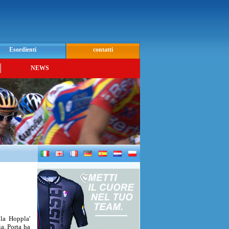
Esordienti
contatti
NEWS
lla Hoppla'
a, Porta ha