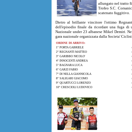
allungato nel tratto 
Trofeo S.C. Corsanic
scatenato fuggitivo.
Dietro al brillante vincitore l'ottimo Regn
dell'episodio finale da ricordare una fuga di
Nazionale under 23 albanese Mikel Demiri. Nel f
gara nazionale organizzata dalla Societa' Ciclis
ORDINE DI ARRIVO:
1° PORTA GABRIELE
2° REGNANTI MATTEO
3° GARIBBO NICOLO'
4° INNOCENTI ANDREA
5° BAGNARA LUCA
6° GARZI FABIO
7° DI NELLA GIANNICOLA
8° SALIGARI GIACOMO
9° QUARTUCCI LORENZO
10° CRESCIOLI LUDOVICO