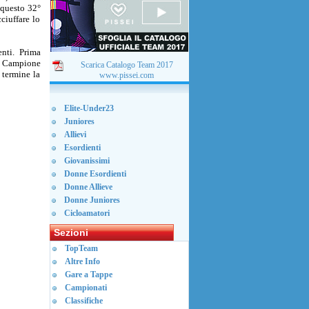
i questo 32°
ciuffare lo
nti. Prima
el Campione
Scarica Catalogo Team 2017
 termine la
www.pissei.com
Elite-Under23
Juniores
Allievi
Esordienti
Giovanissimi
Donne Esordienti
Donne Allieve
Donne Juniores
Cicloamatori
Sezioni
TopTeam
Altre Info
Gare a Tappe
Campionati
Classifiche