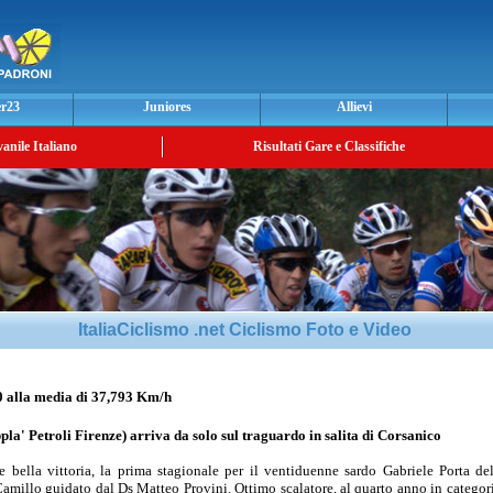
er23
Juniores
Allievi
vanile Italiano
Risultati Gare e Classifiche
ItaliaCiclismo .net Ciclismo Foto e Video
lla media di 37,793 Km/h
pla' Petroli Firenze) arriva da solo sul traguardo in salita di Corsanico
e bella vittoria, la prima stagionale per il ventiduenne sardo Gabriele Porta de
amillo guidato dal Ds Matteo Provini. Ottimo scalatore, al quarto anno in categori