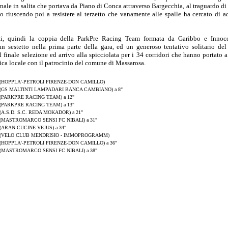
finale in salita che portava da Piano di Conca attraverso Bargecchia, al traguardo d
o riuscendo poi a resistere al terzetto che vanamente alle spalle ha cercato di ac
anti, quindi la coppia della ParkPre Racing Team formata da Garibbo e Innoce
 un sestetto nella prima parte della gara, ed un generoso tentativo solitario d
inale selezione ed arrivo alla spicciolata per i 34 corridori che hanno portato a
tica locale con il patrocinio del comune di Massarosa.
(HOPPLA'-PETROLI FIRENZE-DON CAMILLO)
(GS MALTINTI LAMPADARI BANCA CAMBIANO) a 8"
(PARKPRE RACING TEAM) a 12"
(PARKPRE RACING TEAM) a 13"
(A.S.D. S.C. REDA MOKADOR) a 21"
(MASTROMARCO SENSI FC NIBALI) a 31"
(ARAN CUCINE VEJUS) a 34"
(VELO CLUB MENDRISIO - IMMOPROGRAMM)
(HOPPLA'-PETROLI FIRENZE-DON CAMILLO) a 36"
(MASTROMARCO SENSI FC NIBALI) a 38"