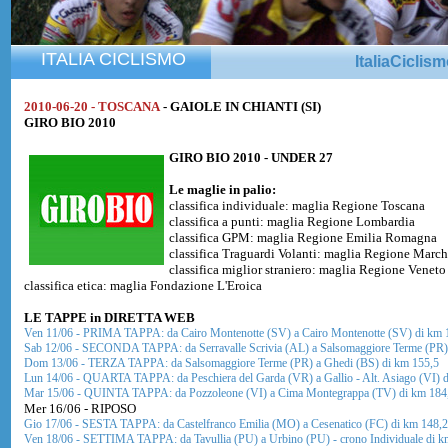
ITALIA CICLISMO
ItaliaCiclis
2010-06-20 - TOSCANA
- GAIOLE IN CHIANTI (SI)
GIRO BIO 2010
GIRO BIO 2010 - UNDER 27
Le maglie in palio:
classifica individuale: maglia Regione Toscana
classifica a punti: maglia Regione Lombardia
classifica GPM: maglia Regione Emilia Romagna
classifica Traguardi Volanti: maglia Regione Marc
classifica miglior straniero: maglia Regione Veneto
classifica etica: maglia Fondazione L'Eroica
LE TAPPE in DIRETTA WEB
Ven 11/06 - PRIMA TAPPA: da Cairo Montenotte (SV) a Cairo Montenotte (SV) di km 
Sab 12/06 - SECONDA TAPPA: da Serravalle Scrivia (AL) a Salsomaggiore Terme (PR)
Dom 13/06 - TERZA TAPPA: da Salsomaggiore Terme (PR) a Ghedi (BS) di km 155,5
Lun 14/06 - QUARTA TAPPA: da Peschiera del Garda (VR) a Gallio - Alt. Asiago (VI) 
Mar 15/06 - QUINTA TAPPA: da Pozzoleone (VI) a Cima Montegrappa (TV) di km 184
Mer 16/06 - RIPOSO
Gio 17/06 - SESTA TAPPA: da Castelfranco Emilia (MO) a Cesenatico (FC) di km 148,2
Ven 18/06 - SETTIMA TAPPA: da Tavullia (PU) a Urbino (PU) - crono Individuale di k