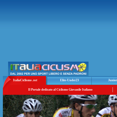
ItaliaCiclismo
.net
Elite-Under23
Junior
Il Portale dedicato al Ciclismo Giovanile Italiano