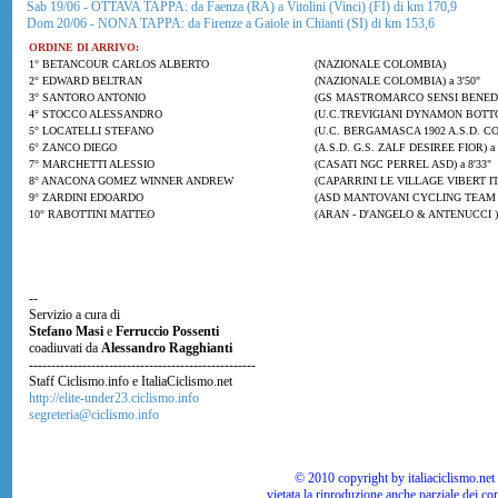
Sab 19/06 - OTTAVA TAPPA: da Faenza (RA) a Vitolini (Vinci) (FI) di km 170,9
Dom 20/06 - NONA TAPPA: da Firenze a Gaiole in Chianti (SI) di km 153,6
ORDINE DI ARRIVO:
1° BETANCOUR CARLOS ALBERTO
(NAZIONALE COLOMBIA)
2° EDWARD BELTRAN
(NAZIONALE COLOMBIA) a 3'50"
3° SANTORO ANTONIO
(GS MASTROMARCO SENSI BENEDET
4° STOCCO ALESSANDRO
(U.C.TREVIGIANI DYNAMON BOTTOLI
5° LOCATELLI STEFANO
(U.C. BERGAMASCA 1902 A.S.D. CO
6° ZANCO DIEGO
(A.S.D. G.S. ZALF DESIREE FIOR) a 
7° MARCHETTI ALESSIO
(CASATI NGC PERREL ASD) a 8'33"
8° ANACONA GOMEZ WINNER ANDREW
(CAPARRINI LE VILLAGE VIBERT ITA
9° ZARDINI EDOARDO
(ASD MANTOVANI CYCLING TEAM F
10° RABOTTINI MATTEO
(ARAN - D'ANGELO & ANTENUCCI ) a
--
Servizio a cura di
Stefano Masi
e
Ferruccio Possenti
coadiuvati da
Alessandro Ragghianti
---------------------------------------------------
Staff Ciclismo.info e ItaliaCiclismo.net
http://elite-under23.ciclismo.info
segreteria@ciclismo.info
© 2010 copyright by italiaciclismo.net | T
vietata la riproduzione anche parziale dei co