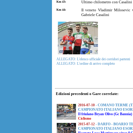
Ultimo chilometro con Casalini 
Km 43:
Il veneto Vladimir Milosevic 
Km 44:
Gabriele Casalini
ALLEGATO: L'elenco ufficiale dei corridori partenti
ALLEGATO: L'ordine di arrivo completo
Edizioni precedenti o Gare correlate:
2016-07-10
- COMANO TERME (T
CAMPIONATO ITALIANO ESOR
Il friulano
Bryan Olivo
(Gc Bannia) a
Ciclismo
2015-07-12
- DARFO - BOARIO T
CAMPIONATO ITALIANO ESOR