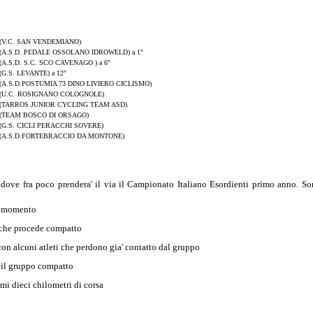
(V.C. SAN VENDEMIANO)
(A.S.D. PEDALE OSSOLANO IDROWELD) a 1"
(A.S.D. S.C. SCO CAVENAGO ) a 6"
(G.S. LEVANTE) a 12"
(A.S.D.POSTUMIA 73 DINO LIVIERO CICLISMO)
(U.C. ROSIGNANO COLOGNOLE)
(TARROS JUNIOR CYCLING TEAM ASD)
(TEAM BOSCO DI ORSAGO)
(G.S. CICLI PERACCHI SOVERE)
(A.S.D.FORTEBRACCIO DA MONTONE)
ve fra poco prendera' il via il Campionato Italiano Esordienti primo anno. So
to momento
o che procede compatto
on alcuni atleti che perdono gia' contatto dal gruppo
 il gruppo compatto
mi dieci chilometri di corsa