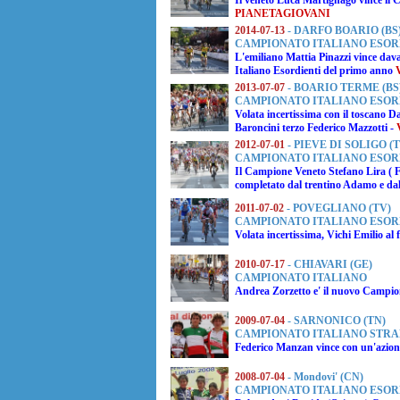
Il veneto
Luca Martignago
vince il
PIANETAGIOVANI
2014-07-13
- DARFO BOARIO (BS
CAMPIONATO ITALIANO ESOR
L'emiliano
Mattia Pinazzi
vince dava
Italiano Esordienti del primo anno
V
2013-07-07
- BOARIO TERME (BS
CAMPIONATO ITALIANO ESOR
Volata incertissima con il toscano
Da
Baroncini
terzo
Federico Mazzotti
-
2012-07-01
- PIEVE DI SOLIGO (T
CAMPIONATO ITALIANO ESOR
Il Campione Veneto
Stefano Lira
( 
completato dal trentino Adamo e dal
2011-07-02
- POVEGLIANO (TV)
CAMPIONATO ITALIANO ESOR
Volata incertissima, Vichi Emilio al
2010-07-17
- CHIAVARI (GE)
CAMPIONATO ITALIANO
Andrea Zorzetto
e' il nuovo Campion
2009-07-04
- SARNONICO (TN)
CAMPIONATO ITALIANO STRA
Federico Manzan vince con un'azione
2008-07-04
- Mondovi' (CN)
CAMPIONATO ITALIANO ESOR