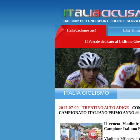
ItaliaCiclismo
.net
Elite-Und
Il Portale dedicato al Ciclismo Gio
ITALIA CICLISMO
2017-07-09 - TRENTINO ALTO ADIGE
- CO
CAMPIONATO ITALIANO PRIMO ANNO di Km. 
Il veneto
Vladimir
Campione Italiano E
Vladimir Milosevic c