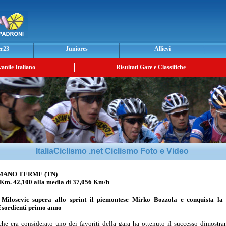
er23
Juniores
Allievi
vanile Italiano
Risultati Gare e Classifiche
ItaliaCiclismo .net Ciclismo Foto e Video
MANO TERME (TN)
42,100 alla media di 37,056 Km/h
 Milosevic
supera allo sprint il piemontese
Mirko Bozzola
e conquista la
sordienti primo anno
he era considerato uno dei favoriti della gara ha ottenuto il successo dimostr