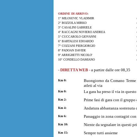
ORDINE DI ARRIVO:
1° MILOSEVIC VLADIMIR
2° BOZZOLA MIRKO
3° CASALINI GABRIELE
4° RACCAGNI NOVIERO ANDREA
5° CUCCAROLO GIOVANNI
6° BARTALESI EDOARDO
7° COZZANI PIERGIORGIO
8° PADOAN DAVIDE
9° ARRIGHETTI NICOLO'
10° CONDELLO DAMIANO
- DIRETTA WEB -
a partire dalle ore 08,35
Buongiorno da Comano Terme do
Km 0:
atleti al via
La gara ha preso il via in ques
Km 0:
Prime fasi di gara con il grupp
Km 2:
Andatura abbastanza sostenuta c
Km 4:
Passaggio in zona contagiri con
Km 6:
Niente da segnalare in questi pri
Km 10:
Sempre tutti assieme
Km 15: