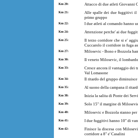
Attacco di due atleti Giovanni 
Km 20:
Alle spalle dei due fuggitivi i
Km 21:
primo gruppo
I due atleti al comando hanno u
Km 22:
Attenzione perche' ai due fuggiti
Km 24:
Il terzo corridore che si e' agg
Km 25:
Cuccarolo il corridore in fuga 
Milosevic - Bono e Bozzola hann
Km 27:
Il veneto Milosevic, il lombardo
Km 30:
Cresce ancora il vantaggio dei t
Km 33:
Val Lomasone
Il ritardo del gruppo diminuisce
Km 34:
Al suono della campana il ritard
Km 35:
Inizia la salita di Ponte dei Ser
Km 38:
Solo 15" il margine di Milosev
Km 39:
Milosevic e Bozzola stanno per t
Km 40:
I due fuggitivi hanno 10" di van
Km 41:
Finisce la discesa con Milosev
Km 42:
corridore a 8" e' Casalini