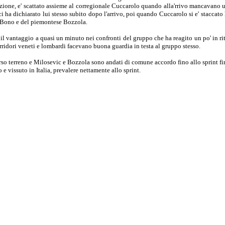
zione, e' scattato assieme al corregionale Cuccarolo quando alla'rrivo mancavano 
i ha dichiarato lui stesso subito dopo l'arrivo, poi quando Cuccarolo si e' staccato 
 Bono e del piemontese Bozzola.
o il vantaggio a quasi un minuto nei confronti del gruppo che ha reagito un po' in ri
corridori veneti e lombardi facevano buona guardia in testa al gruppo stesso.
erso terreno e Milosevic e Bozzola sono andati di comune accordo fino allo sprint fi
 e vissuto in Italia, prevalere nettamente allo sprint.