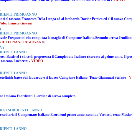
 Campionato italiano Esordienti del primo anno. Secondo
Cali'
terzo
Peschi
-
VIDEO
)
DIENTI PRIMO ANNO
nti al toscano
Francesco Della Lunga
ed al lombardo
Davide Persico
ed e' il nuovo Cam
ideo Pianeta Giovani
)
DIENTI PRIMO ANNO
vide Frequentini
che conquista la maglia di Campione Italiano.Secondo arriva l'emilia
VIDEO PIANETAGIOVANI
>
V)
DIENTI 1 ANNO
Foen Battistel ) vince di prepotenza il Campionato Italiano riservato ai primo anno. Il po
 toscano Lucherini -
VIDEO
DIENTI 1 ANNO
 fotofinish batte Sali Edoardo e si laurea Campione Italiano. Terzo Giannuzzi Stefano -
V
e Italiano Esordienti. L'ordine di arrivo completo
DA ESORDIENTI 1 ANNO
 solitaria il Campionato Italiano Esordienti primo anno, secondo Vernetti, terzo Masier
DIENTI 1 ANNO