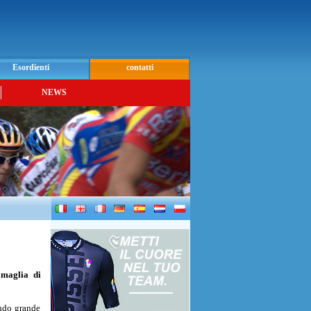
Esordienti
contatti
NEWS
 maglia di
ando grande