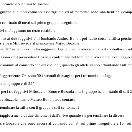
Cuccarolo e Vladimir Milosevic
l gruppo si e' notevolmente assottigliato ed al momento sono una trentina i com
n centinaio di metri sul primo gruppo inseguitore
vi si e' aggiunto un terzo corridore
iunto ai due fuggitivi e' il lombardo Andrea Bono , poi radio corsa rettifica perche
assieme a Milosevic e' il piemontese Mirko Bozzola
o 28" sul gruppo che ha raggiunto Tagliavini che aveva tentato il contrattacco sol
 Bono ed il piemontese Bozzola continuano nel loro tentativo ed ora il vantaggio e
re uomini al comando che ora e' di 55", quando gli atleti stanno affrontando l'ultimo
 leggermente. Ora sono 50 i secondi di margine per i tre uomini in fuga
o del gruppo e' di 35"
vi per i tre fuggitivi Milosevic - Bono e Bozzola , ma il gruppo ha un ritardo di soli 
ic e Bozzola mentre Matteo Bono perde contatto
erminare la salita con il gruppo a soli cento metri
taggio a meno di due chilometri dall'arrivo quando sta per terminare la discesa
ic e Bozzola che sono ancora al comando con 8" sul primo inseguitore e 15" sul 