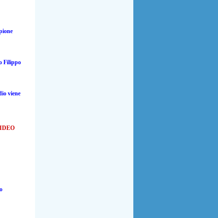
pione
no
Filippo
dio viene
IDEO
o