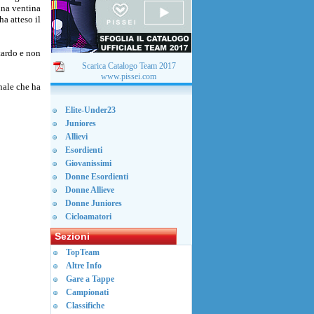
una ventina
ha atteso il
tardo e non
Scarica Catalogo Team 2017
www.pissei.com
nale che ha
Elite-Under23
Juniores
Allievi
Esordienti
Giovanissimi
Donne Esordienti
Donne Allieve
Donne Juniores
Cicloamatori
Sezioni
TopTeam
Altre Info
Gare a Tappe
Campionati
Classifiche