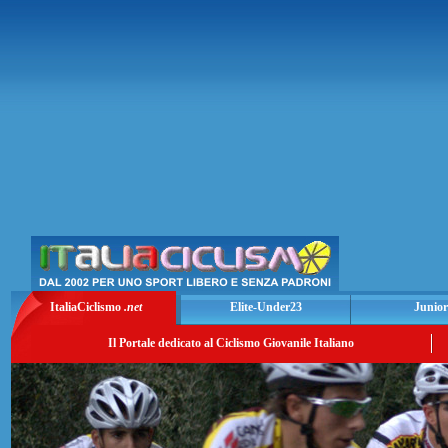
ItaliaCiclismo
.net
Elite-Under23
Junior
Il Portale dedicato al Ciclismo Giovanile Italiano