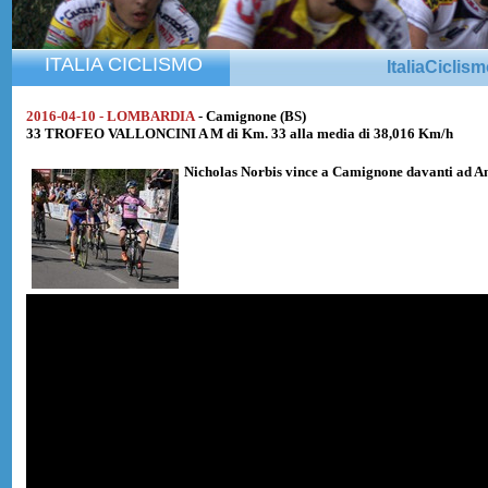
ITALIA CICLISMO
ItaliaCiclis
2016-04-10 - LOMBARDIA
- Camignone (BS)
33 TROFEO VALLONCINI A M di Km. 33 alla media di 38,016 Km/h
Nicholas Norbis
vince a Camignone davanti ad
A