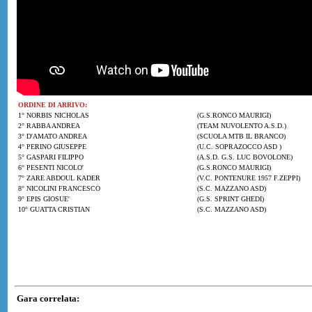
ORDINE DI ARRIVO:
1° NORBIS NICHOLAS
(G.S.RONCO MAURIGI)
2° RABBA ANDREA
(TEAM NUVOLENTO A.S.D.)
3° D'AMATO ANDREA
(SCUOLA MTB IL BRANCO)
4° PERINO GIUSEPPE
(U.C. SOPRAZOCCO ASD )
5° GASPARI FILIPPO
(A.S.D. G.S. LUC BOVOLONE)
6° PESENTI NICOLO'
(G.S.RONCO MAURIGI)
7° ZARE ABDOUL KADER
(V.C. PONTENURE 1957 F.ZEPPI)
8° NICOLINI FRANCESCO
(S.C. MAZZANO ASD)
9° EPIS GIOSUE'
(G.S. SPRINT GHEDI)
10° GUATTA CRISTIAN
(S.C. MAZZANO ASD)
Gara correlata: