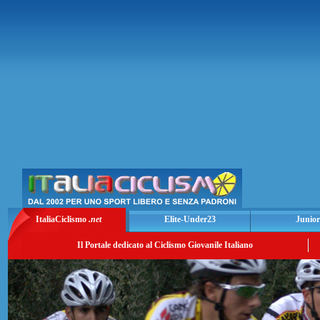
ItaliaCiclismo
.net
Elite-Under23
Junior
Il Portale dedicato al Ciclismo Giovanile Italiano