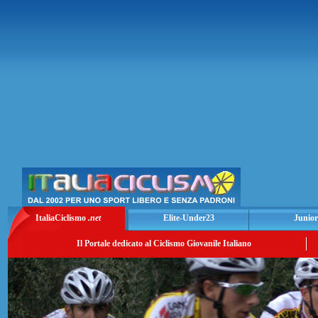
ItaliaCiclismo
.net
Elite-Under23
Junior
Il Portale dedicato al Ciclismo Giovanile Italiano