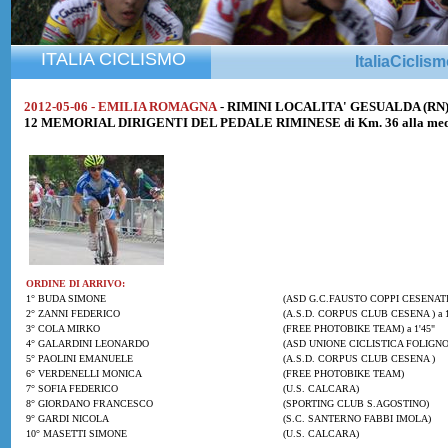
ITALIA CICLISMO
ItaliaCiclis
2012-05-06 - EMILIA ROMAGNA
- RIMINI LOCALITA' GESUALDA (RN
12 MEMORIAL DIRIGENTI DEL PEDALE RIMINESE di Km. 36 alla medi
ORDINE DI ARRIVO:
1° BUDA SIMONE
(ASD G.C.FAUSTO COPPI CESENAT
2° ZANNI FEDERICO
(A.S.D. CORPUS CLUB CESENA ) a 1
3° COLA MIRKO
(FREE PHOTOBIKE TEAM) a 1'45"
4° GALARDINI LEONARDO
(ASD UNIONE CICLISTICA FOLIGNO
5° PAOLINI EMANUELE
(A.S.D. CORPUS CLUB CESENA )
6° VERDENELLI MONICA
(FREE PHOTOBIKE TEAM)
7° SOFIA FEDERICO
(U.S. CALCARA)
8° GIORDANO FRANCESCO
(SPORTING CLUB S.AGOSTINO)
9° GARDI NICOLA
(S.C. SANTERNO FABBI IMOLA)
10° MASETTI SIMONE
(U.S. CALCARA)