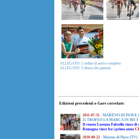
ALLEGATO: L'ordine di arrivo completo
ALLEGATO: L'elenco dei partenti
Edizioni precedenti o Gare correlate:
2011-07-31
- MARENO DI PIAVE 
11 TROFEO LA MARCA IN BICI
Il veneto Lorenzo Fabrello vince di
Romagna vince fra i primo anno
C
2010-08-22
- Mareno di Piave (TV)