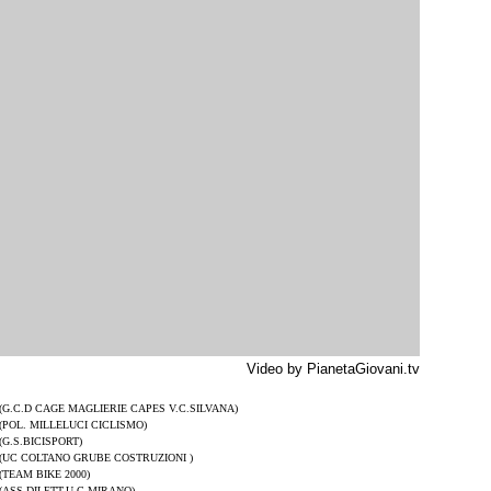
Video by PianetaGiovani.tv
(G.C.D CAGE MAGLIERIE CAPES V.C.SILVANA)
(POL. MILLELUCI CICLISMO)
(G.S.BICISPORT)
(UC COLTANO GRUBE COSTRUZIONI )
(TEAM BIKE 2000)
(ASS.DILETT.U.C.MIRANO)