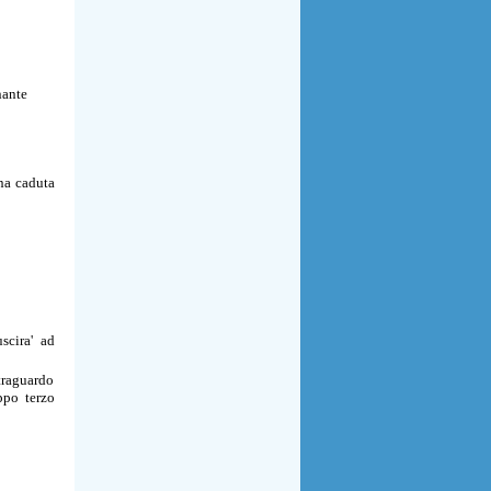
nante
una caduta
scira' ad
traguardo
ppo terzo