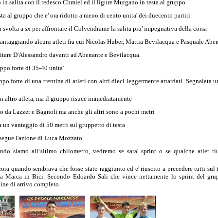
to in salita con il tedesco Chmiel ed il ligure Murgano in testa al gruppo
sta al gruppo che e' ora ridotto a meno di cento unita' dei duecento partiti
a svolta a sx per affrontare il Colvendrame la salita piu' impegnativa della corsa
avvantaggiando alcuni atleti fra cui Nicolas Huber, Mattia Bevilacqua e Pasquale Abe
itare D'Alessandro davanti ad Abenante e Bevilacqua.
ppo forte di 35-40 unita'
 forte di una trentina di atleti con altri dieci leggermente attardati. Segnalata 
 altro atleta, ma il gruppo risuce immediatamente
o da Lazzer e Bagnoli ma anche gli altri sono a pochi metri
un vantaggio di 50 metri sul gruppetto di testa
osegue l'azione di Luca Mozzato
 siamo all'ultimo chilometro, vedremo se sara' sprint o se qualche atlet riu
a quando sembrava che fosse stato raggiunto ed e' riuscito a precedere tutti sul 
a Marca in Bici. Secondo Edoardo Sali che vince nettamente lo sprint del gru
ine di arrivo completo