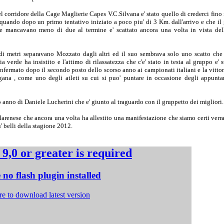
l corridore della Cage Maglierie Capes V.C.Silvana e' stato quello di crederci fino
 quando dopo un primo tentativo iniziato a poco piu' di 3 Km. dall'arrivo e che il
e mancavano meno di due al termine e' scattato ancora una volta in vista de
 di metri separavano Mozzato dagli altri ed il suo sembrava solo uno scatto che
a verde ha insistito e l'attimo di rilassatezza che c'e' stato in testa al gruppo e' s
confermato dopo il secondo posto dello scorso anno ai campionati italiani e la vitto
ana , come uno degli atleti su cui si puo' puntare in occasione degli appunta
mo anno di Daniele Lucherini che e' giunto al traguardo con il gruppetto dei migliori.
arenese che ancora una volta ha allestito una manifestazione che siamo certi verra'
' belli della stagione 2012.