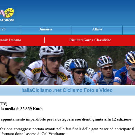
er23
Juniores
Allievi
vanile Italiano
Risultati Gare e Classifiche
ItaliaCiclismo .net Ciclismo Foto e Video
(TV)
a media di 35,359 Km/h
appuntamento imperdibile per la categoria esordienti giunta alla 12 edizione
zione coraggiosa portata avanti nelle fasi finali della gara riesce ad anticipare i
ra formato dopo l'ascesa di Col Vendrame.