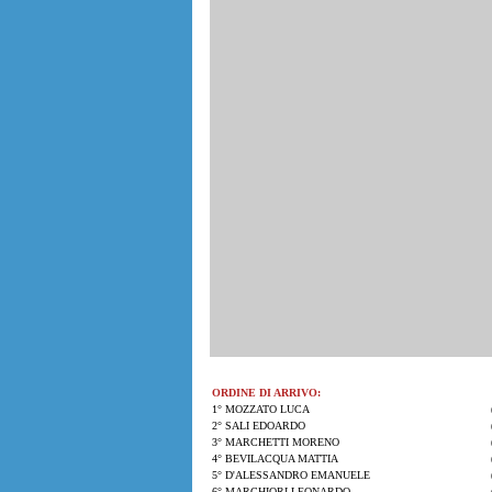
ORDINE DI ARRIVO:
1° MOZZATO LUCA
2° SALI EDOARDO
3° MARCHETTI MORENO
4° BEVILACQUA MATTIA
5° D'ALESSANDRO EMANUELE
6° MARCHIORI LEONARDO