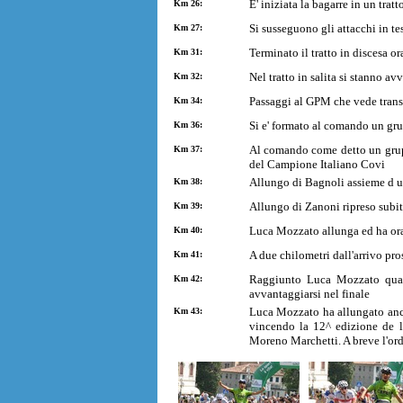
E' iniziata la bagarre in un trat
Km 26:
Si susseguono gli attacchi in te
Km 27:
Terminato il tratto in discesa or
Km 31:
Nel tratto in salita si stanno 
Km 32:
Passaggi al GPM che vede trans
Km 34:
Si e' formato al comando un gru
Km 36:
Al comando come detto un gruppo
Km 37:
del Campione Italiano Covi
Allungo di Bagnoli assieme d un
Km 38:
Allungo di Zanoni ripreso subit
Km 39:
Luca Mozzato allunga ed ha ora 
Km 40:
A due chilometri dall'arrivo pr
Km 41:
Raggiunto Luca Mozzato quando
Km 42:
avvantaggiarsi nel finale
Luca Mozzato ha allungato ancor
Km 43:
vincendo la 12^ edizione de l
Moreno Marchetti. A breve l'ord