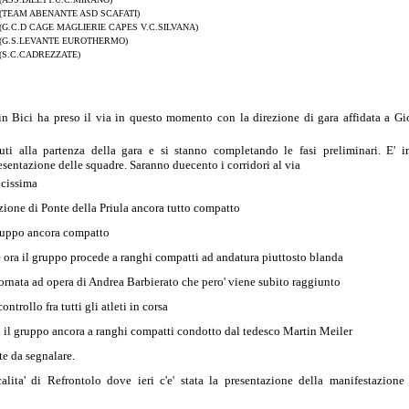
(TEAM ABENANTE ASD SCAFATI)
(G.C.D CAGE MAGLIERIE CAPES V.C.SILVANA)
(G.S.LEVANTE EUROTHERMO)
(S.C.CADREZZATE)
n Bici ha preso il via in questo momento con la direzione di gara affidata a Gi
 alla partenza della gara e si stanno completando le fasi preliminari. E' in
esentazione delle squadre. Saranno duecento i corridori al via
cissima
ezione di Ponte della Priula ancora tutto compatto
 gruppo ancora compatto
ora il gruppo procede a ranghi compatti ad andatura piuttosto blanda
iornata ad opera di Andrea Barbierato che pero' viene subito raggiunto
ntrollo fra tutti gli atleti in corsa
 il gruppo ancora a ranghi compatti condotto dal tedesco Martin Meiler
te da segnalare.
lita' di Refrontolo dove ieri c'e' stata la presentazione della manifestazione 