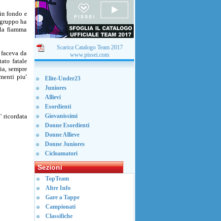
 in fondo e
 gruppo ha
lla fiamma
Scarica Catalogo Team 2017
 faceva da
www.pissei.com
tato fatale
ria, sempre
menti piu'
Elite-Under23
Juniores
Allievi
Esordienti
 ricordata
Giovanissimi
Donne Esordienti
Donne Allieve
Donne Juniores
Cicloamatori
Sezioni
TopTeam
Altre Info
Gare a Tappe
Campionati
Classifiche