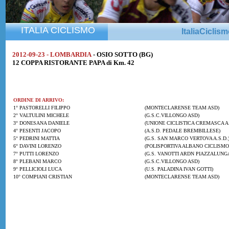
ITALIA CICLISMO
ItaliaCiclis
2012-09-23 - LOMBARDIA
- OSIO SOTTO (BG)
12 COPPA RISTORANTE PAPA di Km. 42
ORDINE DI ARRIVO:
1° PASTORELLI FILIPPO
(MONTECLARENSE TEAM ASD)
2° VALTULINI MICHELE
(G.S.C.VILLONGO ASD)
3° DONESANA DANIELE
(UNIONE CICLISTICA CREMASCA A.
4° PESENTI JACOPO
(A.S.D. PEDALE BREMBILLESE)
5° PEDRINI MATTIA
(G.S. SAN MARCO VERTOVA A.S.D.
6° DAVINI LORENZO
(POLISPORTIVA ALBANO CICLISMO
7° PUTTI LORENZO
(G.S. VANOTTI ARDN PIAZZALUNG
8° PLEBANI MARCO
(G.S.C.VILLONGO ASD)
9° PELLICIOLI LUCA
(U.S. PALADINA IVAN GOTTI)
10° COMPIANI CRISTIAN
(MONTECLARENSE TEAM ASD)