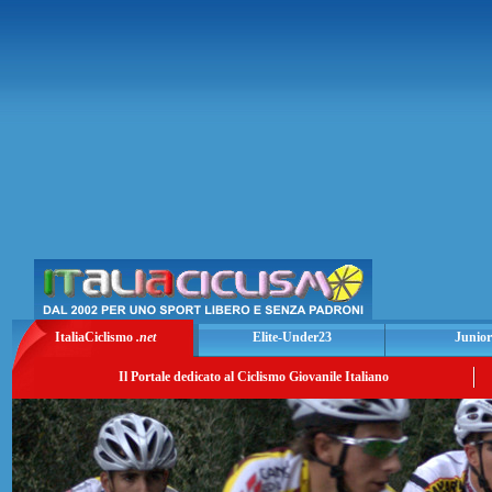
ItaliaCiclismo
.net
Elite-Under23
Junior
Il Portale dedicato al Ciclismo Giovanile Italiano