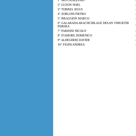
1° MOTTA ALESSIO
2° GUZON NOEL
3° TORRES JESUS
4° ZORLONI PIETRO
5° BRAGGION MARCO
6° GALABADA ARACHCHILAGE DESAN VIMUKTHI
PERERA
7° PARISINI NICOLO'
8° D'AMORE DOMENICO
9° ALDEGHERI DAVIDE
10° FIGINI ANDREA