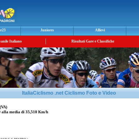
er23
Juniores
Allievi
vanile Italiano
Risultati Gare e Classifiche
ItaliaCiclismo .net Ciclismo Foto e Video
(VA)
lla media di 35,510 Km/h