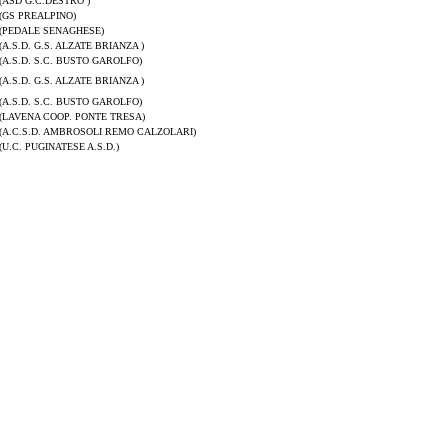
(ASD G.C.DESTRO )
(GS PREALPINO)
(PEDALE SENAGHESE)
(A.S.D. G.S. ALZATE BRIANZA )
(A.S.D. S.C. BUSTO GAROLFO)
(A.S.D. G.S. ALZATE BRIANZA )
(A.S.D. S.C. BUSTO GAROLFO)
(LAVENA COOP. PONTE TRESA)
(A.C.S.D. AMBROSOLI REMO CALZOLARI)
(U.C. PUGINATESE A.S.D.)