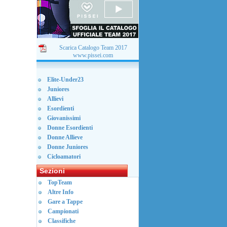
Scarica Catalogo Team 2017
www.pissei.com
Elite-Under23
Juniores
Allievi
Esordienti
Giovanissimi
Donne Esordienti
Donne Allieve
Donne Juniores
Cicloamatori
Sezioni
TopTeam
Altre Info
Gare a Tappe
Campionati
Classifiche