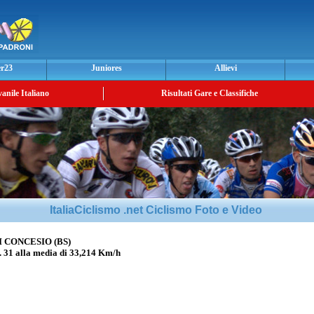
er23
Juniores
Allievi
vanile Italiano
Risultati Gare e Classifiche
ItaliaCiclismo .net Ciclismo Foto e Video
I CONCESIO (BS)
 alla media di 33,214 Km/h