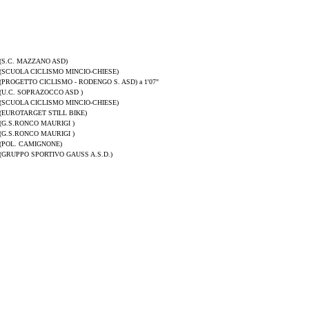
(S.C. MAZZANO ASD)
(SCUOLA CICLISMO MINCIO-CHIESE)
(PROGETTO CICLISMO - RODENGO S. ASD) a 1'07"
(U.C. SOPRAZOCCO ASD )
(SCUOLA CICLISMO MINCIO-CHIESE)
(EUROTARGET STILL BIKE)
(G.S.RONCO MAURIGI )
(G.S.RONCO MAURIGI )
(POL. CAMIGNONE)
(GRUPPO SPORTIVO GAUSS A.S.D.)