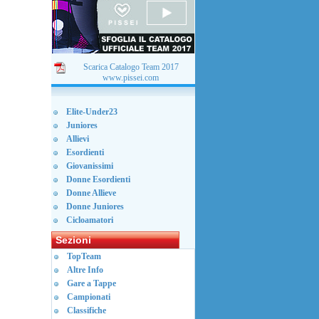
Scarica Catalogo Team 2017
www.pissei.com
Elite-Under23
Juniores
Allievi
Esordienti
Giovanissimi
Donne Esordienti
Donne Allieve
Donne Juniores
Cicloamatori
Sezioni
TopTeam
Altre Info
Gare a Tappe
Campionati
Classifiche