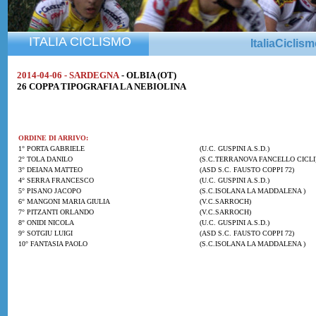
ITALIA CICLISMO
ItaliaCiclis
2014-04-06 - SARDEGNA
- OLBIA (OT)
26 COPPA TIPOGRAFIA LA NEBIOLINA
ORDINE DI ARRIVO:
1° PORTA GABRIELE
(U.C. GUSPINI A.S.D.)
2° TOLA DANILO
(S.C.TERRANOVA FANCELLO CICLI
3° DEIANA MATTEO
(ASD S.C. FAUSTO COPPI 72)
4° SERRA FRANCESCO
(U.C. GUSPINI A.S.D.)
5° PISANO JACOPO
(S.C.ISOLANA LA MADDALENA )
6° MANGONI MARIA GIULIA
(V.C.SARROCH)
7° PITZANTI ORLANDO
(V.C.SARROCH)
8° ONIDI NICOLA
(U.C. GUSPINI A.S.D.)
9° SOTGIU LUIGI
(ASD S.C. FAUSTO COPPI 72)
10° FANTASIA PAOLO
(S.C.ISOLANA LA MADDALENA )