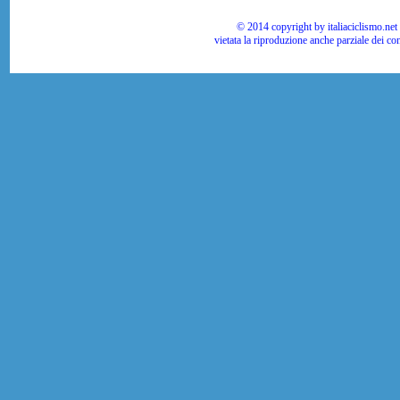
© 2014 copyright by italiaciclismo.net | T
vietata la riproduzione anche parziale dei co