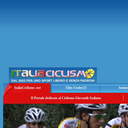
ItaliaCiclismo
.net
Elite-Under23
Junior
Il Portale dedicato al Ciclismo Giovanile Italiano