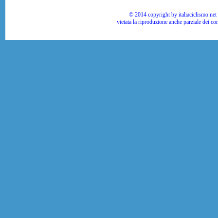
© 2014 copyright by italiaciclismo.net | T
vietata la riproduzione anche parziale dei co