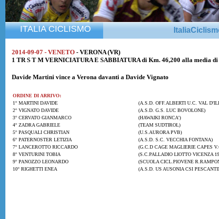
ITALIA CICLISMO
ItaliaCiclis
2014-09-07 - VENETO
- VERONA (VR)
1 TR S T M VERNICIATURA E SABBIATURA di Km. 46,200 alla media di
Davide Martini
vince a Verona davanti a
Davide Vignato
ORDINE DI ARRIVO:
1° MARTINI DAVIDE
(A.S.D. OFF.ALBERTI U.C. VAL D'IL
2° VIGNATO DAVIDE
(A.S.D. G.S. LUC BOVOLONE)
3° CERVATO GIANMARCO
(HAWAIKI RONCA')
4° ZADRA GABRIELE
(TEAM SUDTIROL)
5° PASQUALI CHRISTIAN
(U.S.AURORA PVB)
6° PATERNOSTER LETIZIA
(A.S.D. S.C. VECCHIA FONTANA)
7° LANCEROTTO RICCARDO
(G.C.D CAGE MAGLIERIE CAPES V.
8° VENTURINI TOBIA
(S.C.PALLADIO LIOTTO VICENZA 19
9° PANOZZO LEONARDO
(SCUOLA CICL.PIOVENE R.RAMPO
10° RIGHETTI ENEA
(A.S.D. US AUSONIA CSI PESCANTI