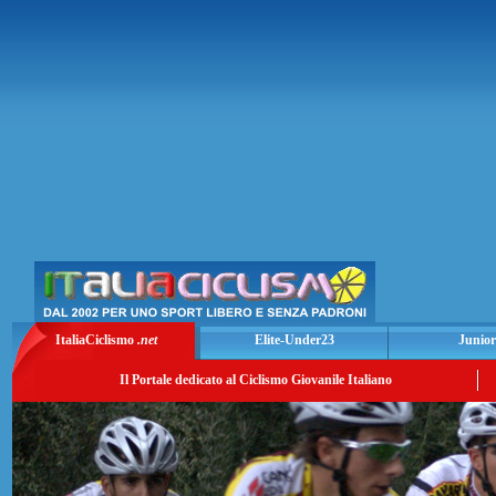
ItaliaCiclismo
.net
Elite-Under23
Junior
Il Portale dedicato al Ciclismo Giovanile Italiano