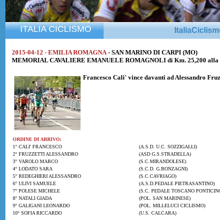
ITALIA CICLISMO
ItaliaCiclis
2015-04-12 - EMILIA ROMAGNA
- SAN MARINO DI CARPI (MO)
MEMORIAL CAVALIERE EMANUELE ROMAGNOLI di Km. 25,200 alla me
Francesco Cali'
vince davanti ad
Alessandro Fruz
ORDINE DI ARRIVO:
1° CALI' FRANCESCO
(A.S.D. U.C. SOZZIGALLI)
2° FRUZZETTI ALESSANDRO
(ASD G.S.STRADELLA)
3° VAROLO MARCO
(S.C.MIRANDOLESE)
4° LODATO SARA
(S.C.D. G.BONZAGNI)
5° REDEGHIERI ALESSANDRO
(S.C.CAVRIAGO)
6° ULIVI SAMUELE
(A.S.D.PEDALE PIETRASANTINO)
7° POLESE MICHELE
(S.C. PEDALE TOSCANO PONTICIN
8° NATALI GIADA
(POL. SAN MARINESE)
9° GALIGANI LEONARDO
(POL. MILLELUCI CICLISMO)
10° SOFIA RICCARDO
(U.S. CALCARA)