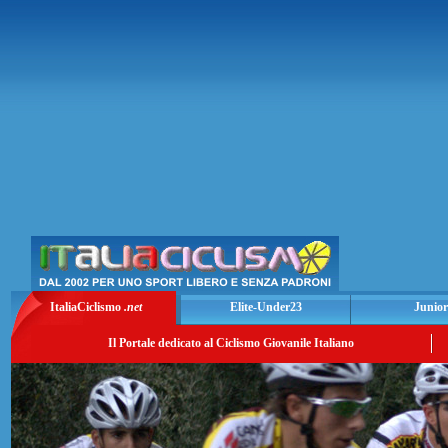
ItaliaCiclismo
.net
Elite-Under23
Junior
Il Portale dedicato al Ciclismo Giovanile Italiano