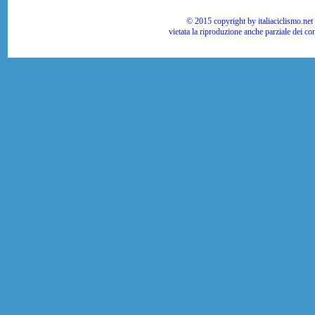
© 2015 copyright by italiaciclismo.net | T
vietata la riproduzione anche parziale dei co