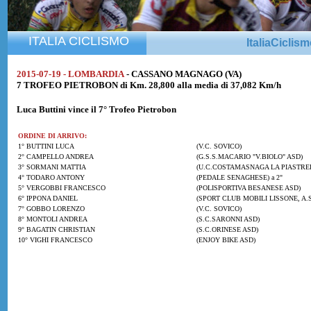
ITALIA CICLISMO
ItaliaCiclis
2015-07-19 - LOMBARDIA
- CASSANO MAGNAGO (VA)
7 TROFEO PIETROBON di Km. 28,800 alla media di 37,082 Km/h
Luca Buttini
vince il 7° Trofeo Pietrobon
ORDINE DI ARRIVO:
1° BUTTINI LUCA
(V.C. SOVICO)
2° CAMPELLO ANDREA
(G.S.S.MACARIO "V.BIOLO" ASD)
3° SORMANI MATTIA
(U.C.COSTAMASNAGA LA PIASTRE
4° TODARO ANTONY
(PEDALE SENAGHESE) a 2"
5° VERGOBBI FRANCESCO
(POLISPORTIVA BESANESE ASD)
6° IPPONA DANIEL
(SPORT CLUB MOBILI LISSONE, A.S
7° GOBBO LORENZO
(V.C. SOVICO)
8° MONTOLI ANDREA
(S.C.SARONNI ASD)
9° BAGATIN CHRISTIAN
(S.C.ORINESE ASD)
10° VIGHI FRANCESCO
(ENJOY BIKE ASD)