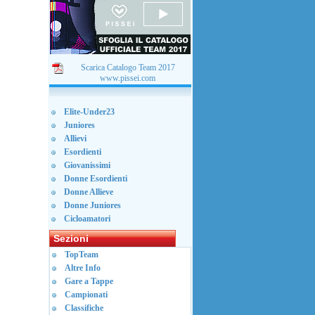
Scarica Catalogo Team 2017
www.pissei.com
Elite-Under23
Juniores
Allievi
Esordienti
Giovanissimi
Donne Esordienti
Donne Allieve
Donne Juniores
Cicloamatori
Sezioni
TopTeam
Altre Info
Gare a Tappe
Campionati
Classifiche