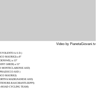
Video by PianetaGiovani.tv
UVOLENTO A.S.D.)
CO MAURIGI) a 8"
ENSWIL) a 13"
RINT GHEDI) a 15"
I MONTECLARENSE ASD)
OPRAZOCCO ASD )
NCO MAURIGI)
ORTIVA MADIGNANESE ASD)
NTENURE-RASCHIANTI-ZEPPI)
 B-ROAD CYCLING TEAM)