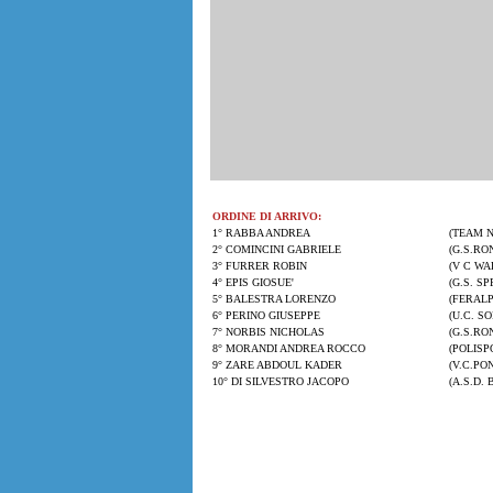
ORDINE DI ARRIVO:
1° RABBA ANDREA
(TEAM N
2° COMINCINI GABRIELE
(G.S.RON
3° FURRER ROBIN
(V C WAD
4° EPIS GIOSUE'
(G.S. SP
5° BALESTRA LORENZO
(FERALP
6° PERINO GIUSEPPE
(U.C. S
7° NORBIS NICHOLAS
(G.S.RO
8° MORANDI ANDREA ROCCO
(POLISP
9° ZARE ABDOUL KADER
(V.C.PO
10° DI SILVESTRO JACOPO
(A.S.D.