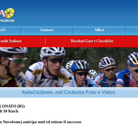
er23
Juniores
Allievi
vanile Italiano
Risultati Gare e Classifiche
ItaliaCiclismo .net Ciclismo Foto e Video
LONATO (BS)
i 30 Km/h
 Nuvolento) anticipa tutti ed ottiene il successo