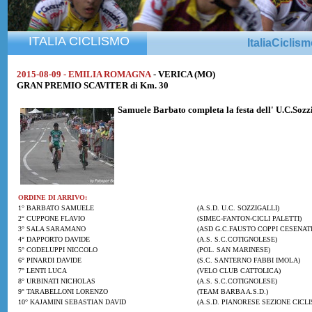
ITALIA CICLISMO
ItaliaCiclis
2015-08-09 - EMILIA ROMAGNA
- VERICA (MO)
GRAN PREMIO SCAVITER di Km. 30
Samuele Barbato
completa la festa dell' U.C.Sozz
ORDINE DI ARRIVO:
1° BARBATO SAMUELE
(A.S.D. U.C. SOZZIGALLI)
2° CUPPONE FLAVIO
(SIMEC-FANTON-CICLI PALETTI)
3° SALA SARAMANO
(ASD G.C.FAUSTO COPPI CESENAT
4° DAPPORTO DAVIDE
(A.S. S.C.COTIGNOLESE)
5° CODELUPPI NICCOLO
(POL. SAN MARINESE)
6° PINARDI DAVIDE
(S.C. SANTERNO FABBI IMOLA)
7° LENTI LUCA
(VELO CLUB CATTOLICA)
8° URBINATI NICHOLAS
(A.S. S.C.COTIGNOLESE)
9° TARABELLONI LORENZO
(TEAM BARBA A.S.D.)
10° KAJAMINI SEBASTIAN DAVID
(A.S.D. PIANORESE SEZIONE CICL