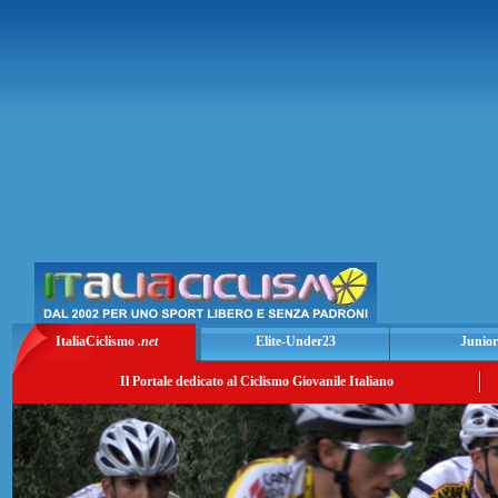
ItaliaCiclismo
.net
Elite-Under23
Junior
Il Portale dedicato al Ciclismo Giovanile Italiano