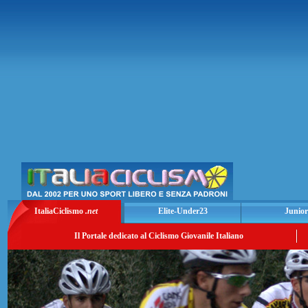
ItaliaCiclismo
.net
Elite-Under23
Junior
Il Portale dedicato al Ciclismo Giovanile Italiano