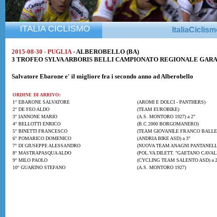
ITALIA CICLISMO
ItaliaCiclis
2015-08-30 - PUGLIA
- ALBEROBELLO (BA)
3 TROFEO SYLVA ARBORIS BELLI CAMPIONATO REGIONALE GARA U
Salvatore Ebarone
e' il migliore fra i secondo anno ad Alberobello
ORDINE DI ARRIVO:
1° EBARONE SALVATORE
(AROMI E DOLCI - PANTHERS)
2° DE FEO ALDO
(TEAM EUROBIKE)
3° IANNONE MARIO
(A.S. MONTORO 1927) a 2"
4° BELLOTTI ENRICO
(B.C.2000 BORGOMANERO)
5° BINETTI FRANCESCO
(TEAM GIOVANILE FRANCO BALLER
6° POMARICO DOMENICO
(ANDRIA BIKE ASD) a 3"
7° DI GIUSEPPE ALESSANDRO
(NUOVA TEAM ANAGNI PANTANELLO 
8° MASTRAPASQUA ALDO
(POL.VA DILETT. "GAETANO CAVALL
9° MILO PAOLO
(CYCLING TEAM SALENTO ASD) a 2
10° GUARINO STEFANO
(A.S. MONTORO 1927)