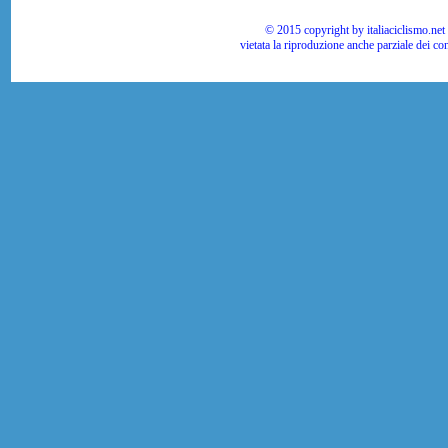
© 2015 copyright by italiaciclismo.net | T
vietata la riproduzione anche parziale dei co