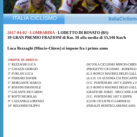
ITALIA CICLISMO
ItaliaCiclis
2017-04-02 - LOMBARDIA
- LODETTO DI ROVATO (BS)
39 GRAN PREMIO FRAZIONI di Km. 30 alla media di 35,340 Km/h
Luca Rezzaghi
(Mincio-Chiese) si impone fra i primo anno
ORDINE DI ARRIVO:
1° REZZAGHI LUCA
(SCUOLA CICLISMO MINCIO-CHIES
2° GAVAZZI GIORGIO
(PROGETTO CICLISMO - RODENGO 
3° FURLAN LUCA
(G.S RONCO MAURIGI DELIO GALL
4° FERRARI DAVIDE
(A.S.D. US AUSONIA CSI PESCANTI
5° MORGANTE MARCO
(V.C. PONTENURE 1957 F.ZEPPI) a 3
6° ROSSINI EMANUELE
(G.S RONCO MAURIGI DELIO GALL
7° GALANTE RICCARDO
(GRAFICHE ZORZI - MECCANICA M
8° BOTTI NICHOLAS
(V.C. PONTENURE 1957 F.ZEPPI)
9° CAZZANIGA LORENZO
(CLUB CICLISTICO GARDOLO)
10° REGONINI FILIPPO
(FERALPI MONTECLARENSE ASD)