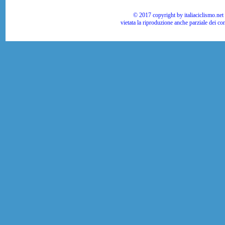
© 2017 copyright by italiaciclismo.net | T
vietata la riproduzione anche parziale dei co