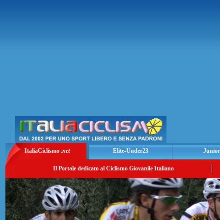
ItaliaCiclismo
.net
Elite-Under23
Junior
Il Portale dedicato al Ciclismo Giovanile Italiano