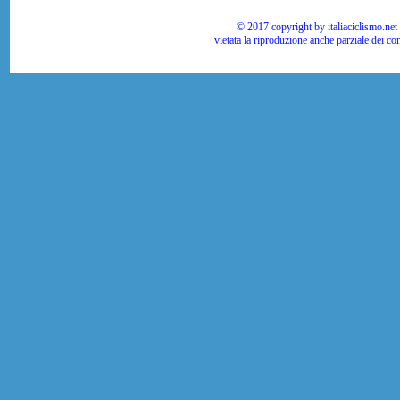
© 2017 copyright by italiaciclismo.net | T
vietata la riproduzione anche parziale dei co