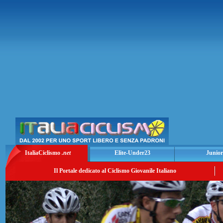
ItaliaCiclismo
.net
Elite-Under23
Junior
Il Portale dedicato al Ciclismo Giovanile Italiano