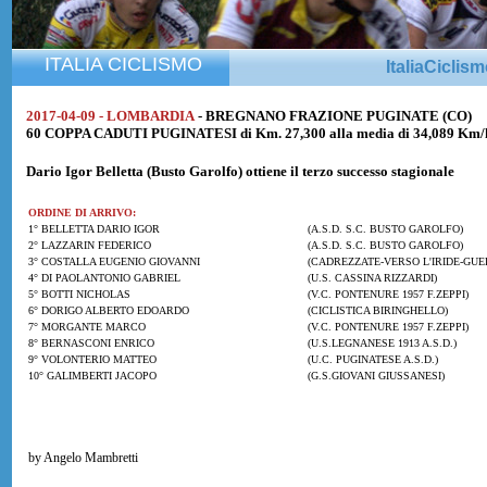
ITALIA CICLISMO
ItaliaCiclis
2017-04-09 - LOMBARDIA
- BREGNANO FRAZIONE PUGINATE (CO)
60 COPPA CADUTI PUGINATESI di Km. 27,300 alla media di 34,089 Km/
Dario Igor Belletta
(Busto Garolfo) ottiene il terzo successo stagionale
ORDINE DI ARRIVO:
1° BELLETTA DARIO IGOR
(A.S.D. S.C. BUSTO GAROLFO)
2° LAZZARIN FEDERICO
(A.S.D. S.C. BUSTO GAROLFO)
3° COSTALLA EUGENIO GIOVANNI
(CADREZZATE-VERSO L'IRIDE-GUE
4° DI PAOLANTONIO GABRIEL
(U.S. CASSINA RIZZARDI)
5° BOTTI NICHOLAS
(V.C. PONTENURE 1957 F.ZEPPI)
6° DORIGO ALBERTO EDOARDO
(CICLISTICA BIRINGHELLO)
7° MORGANTE MARCO
(V.C. PONTENURE 1957 F.ZEPPI)
8° BERNASCONI ENRICO
(U.S.LEGNANESE 1913 A.S.D.)
9° VOLONTERIO MATTEO
(U.C. PUGINATESE A.S.D.)
10° GALIMBERTI JACOPO
(G.S.GIOVANI GIUSSANESI)
by Angelo Mambretti