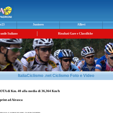
er23
Juniores
Allievi
vanile Italiano
Risultati Gare e Classifiche
ItaliaCiclismo .net Ciclismo Foto e Video
di Km. 40 alla media di 36,364 Km/h
sprint ad Airasca