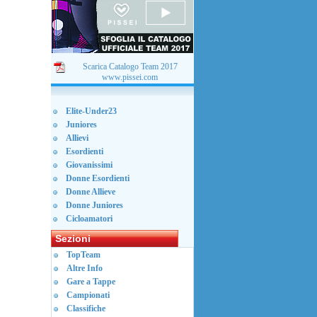
Scarica Catalogo Team 2017
www.pissei.com
Elite-Under23
Juniores
Allievi
Esordienti
Giovanissimi
Donne Esordienti
Donne Allieve
Donne Juniores
Cicloamatori
Sezioni
TopTeam
Altre Info
Gare a Tappe
Campionati
Classifiche