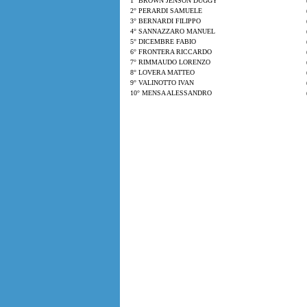
1° BROWN JENSON DUGGY
2° PERARDI SAMUELE
3° BERNARDI FILIPPO
4° SANNAZZARO MANUEL
5° DICEMBRE FABIO
6° FRONTERA RICCARDO
7° RIMMAUDO LORENZO
8° LOVERA MATTEO
9° VALINOTTO IVAN
10° MENSA ALESSANDRO