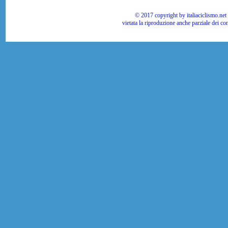
© 2017 copyright by italiaciclismo.net | T
vietata la riproduzione anche parziale dei co