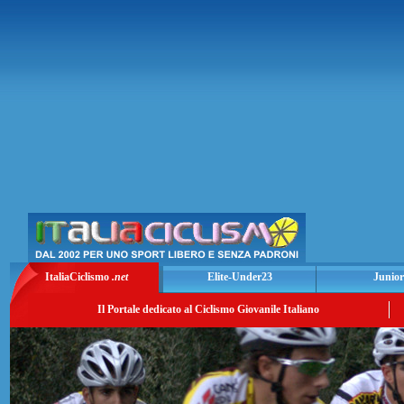
ItaliaCiclismo
.net
Elite-Under23
Junior
Il Portale dedicato al Ciclismo Giovanile Italiano