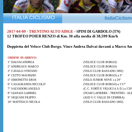
ITALIA CICLISMO
ItaliaCiclis
2017-04-09 - TRENTINO ALTO ADIGE
- SPINI DI GARDOLO (TN)
12 TROFEO POIER RENZO di Km. 30 alla media di 38,599 Km/h
Doppietta del Veloce Club Borgo. Vince
Andrea Dalvai
davanti a
Marco An
ORDINE DI ARRIVO:
1° DALVAI ANDREA
(VELOCE CLUB BORGO)
2° ANDREAUS MARCO
(VELOCE CLUB BORGO)
3° CAVALLI STEFANO
(VELO CLUB BASSANO 1892)
4° CETTO MAURIZIO
(VELOCE CLUB BORGO) a 3"
5° SIMONETTO EROS
(VELO JUNIOR NOVE ) a 24"
6° CASAGRANDA NICCOLO'
(VELOCE CLUB BORGO) a 1'17"
7° SALVADORI ANGELO
(C.C. FORTI E VELOCI A.S.D.) a 1'20
8° GIANASI GABRIEL
(TEAM LAPIERRE - TRENTINO - ALE
9° SEQUANI FILIPPO
(ASD U.C.VALLE DI CEMBRA)
10° MATTESCO NICOLA
(VELO CLUB BASSANO 1892)