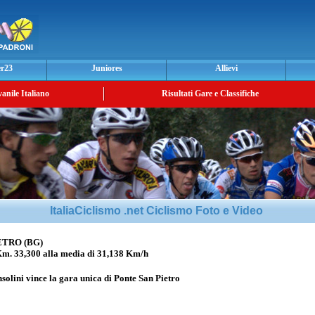
er23
Juniores
Allievi
vanile Italiano
Risultati Gare e Classifiche
ItaliaCiclismo .net Ciclismo Foto e Video
ETRO (BG)
33,300 alla media di 31,138 Km/h
solini
vince la gara unica di Ponte San Pietro