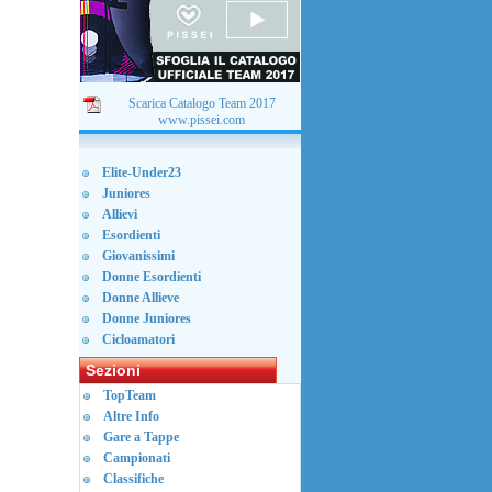
Scarica Catalogo Team 2017
www.pissei.com
Elite-Under23
Juniores
Allievi
Esordienti
Giovanissimi
Donne Esordienti
Donne Allieve
Donne Juniores
Cicloamatori
Sezioni
TopTeam
Altre Info
Gare a Tappe
Campionati
Classifiche