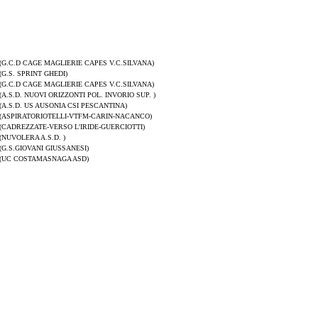
(G.C.D CAGE MAGLIERIE CAPES V.C.SILVANA)
(G.S. SPRINT GHEDI)
(G.C.D CAGE MAGLIERIE CAPES V.C.SILVANA)
(A.S.D. NUOVI ORIZZONTI POL. INVORIO SUP. )
(A.S.D. US AUSONIA CSI PESCANTINA)
(ASPIRATORIOTELLI-VTFM-CARIN-NACANCO)
(CADREZZATE-VERSO L'IRIDE-GUERCIOTTI)
(NUVOLERA A.S.D. )
(G.S.GIOVANI GIUSSANESI)
(UC COSTAMASNAGA ASD)